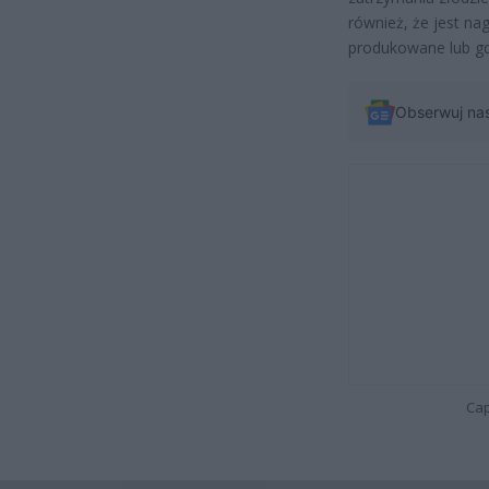
również, że jest na
produkowane lub gd
Obserwuj na
Cap