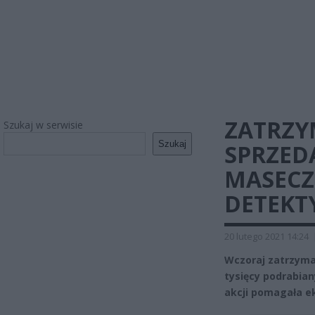
ZATRZY
Szukaj w serwisie
Szukaj
SPRZED
MASECZ
DETEKT
20 lutego 2021 14:24
Wczoraj zatrzyman
tysięcy podrabia
akcji pomagała e