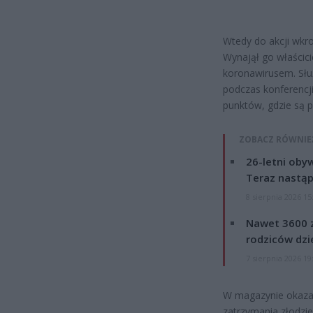
Wtedy do akcji wkro
Wynajął go właścici
koronawirusem. Słu
podczas konferencji
punktów, gdzie są p
ZOBACZ RÓWNIE
26-letni obyw
Teraz nastąp
8 sierpnia 2026 15
Nawet 3600 z
rodziców dzie
7 sierpnia 2026 19
W magazynie okazał
zatrzymania złodzie