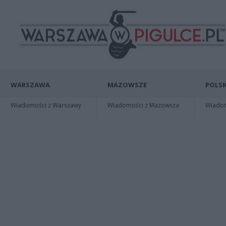
WARSZAWA
MAZOWSZE
POLSK
Wiadomości z Warszawy
Wiadomości z Mazowsza
Wiadomo