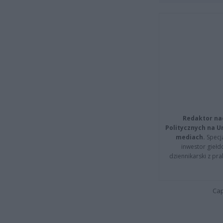
Redaktor na
Politycznych na 
mediach.
Specja
inwestor giełd
dziennikarski z pr
Cap