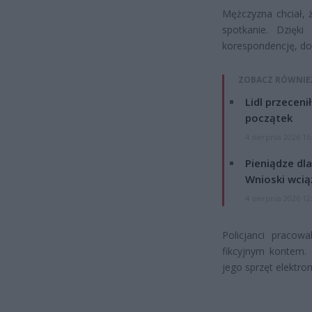
Mężczyzna chciał, 
spotkanie. Dzięki 
korespondencję, do 
ZOBACZ RÓWNIE
Lidl przeceni
początek
4 sierpnia 2026 16
Pieniądze dla
Wnioski wcią
4 sierpnia 2026 12
Policjanci pracow
fikcyjnym kontem. 
jego sprzęt elektro