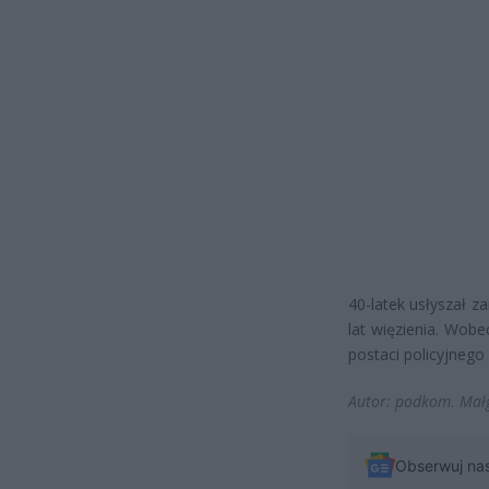
40-latek usłyszał z
lat więzienia. Wob
postaci policyjnego
Autor: podkom. Mał
Obserwuj na