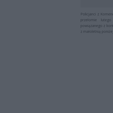
Policjanci z Komend
przełomie luteg
powiązanego z kont
z małoletnią poniżej