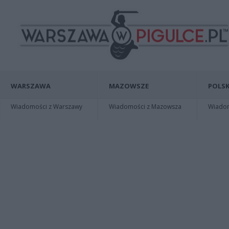
WARSZAWA
MAZOWSZE
POLSK
Wiadomości z Warszawy
Wiadomości z Mazowsza
Wiadomo