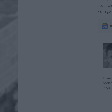
pozbawie
karnego.
O
finans
podat
język 