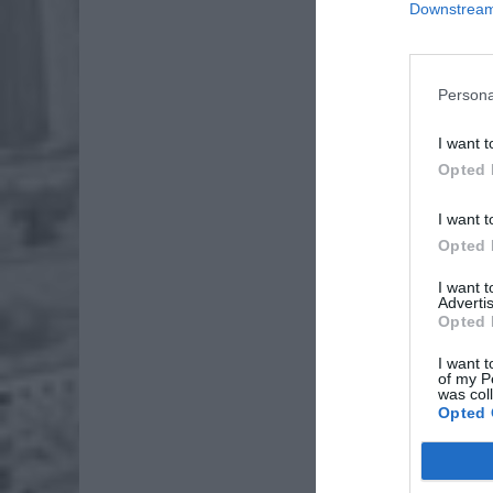
Downstream 
Persona
I want t
Opted 
I want t
Opted 
I want 
Advertis
Opted 
I want t
of my P
was col
Opted 