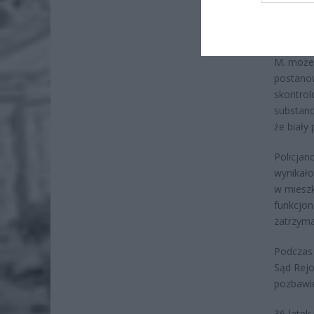
Policjan
M. może 
postanow
skontrol
substanc
że biały
Policjan
wynikało
w mieszk
funkcjon
zatrzyma
Podczas 
Sąd Rejo
pozbawie
36-latek