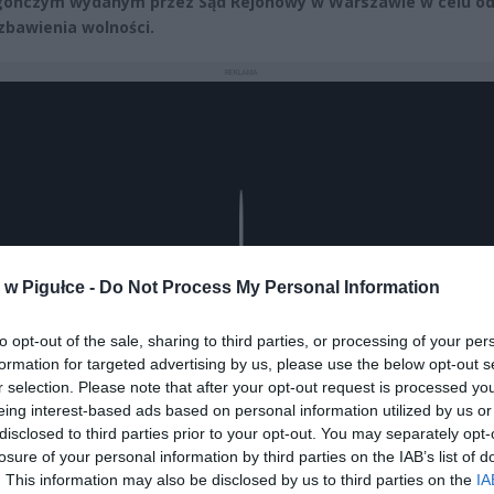
gończym wydanym przez Sąd Rejonowy w Warszawie w celu od
zbawienia wolności.
REKLAMA
Play
w Pigułce -
Do Not Process My Personal Information
to opt-out of the sale, sharing to third parties, or processing of your per
formation for targeted advertising by us, please use the below opt-out s
r selection. Please note that after your opt-out request is processed y
eing interest-based ads based on personal information utilized by us or
disclosed to third parties prior to your opt-out. You may separately opt-
losure of your personal information by third parties on the IAB’s list of
. This information may also be disclosed by us to third parties on the
IA
aj nas do preferowanych źródeł w Google
Do