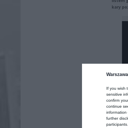
listem 
kary po
Warszawa 
If you wish 
sensitive in
confirm you
continue se
information 
further disc
participants
Dod