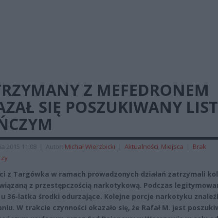
TRZYMANY Z MEFEDRONEM
AZAŁ SIĘ POSZUKIWANY LIS
ŃCZYM
ia 2015 11:08
|
Autor:
Michał Wierzbicki
|
Aktualności
,
Miejsca
|
Brak
rzy
nci z Targówka w ramach prowadzonych działań zatrzymali kol
wiązaną z przestępczością narkotykową. Podczas legitymowa
 u 36-latka środki odurzające. Kolejne porcje narkotyku znaleźl
niu. W trakcie czynności okazało się, że Rafał M. jest poszuk