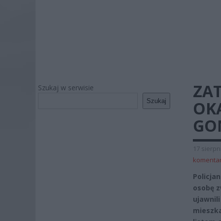
ZA
Szukaj w serwisie
Szukaj
OK
GO
17 sierpn
komenta
Policja
osobę z
ujawnili
mieszka