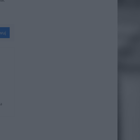
wuj
na