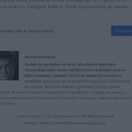
nia wolności. Następnie Rafał M. został doprowadzony do zakładu
bserwuj nas w Google News
Obser
Michał Wierzbicki
Redaktor naczelny serwisu. Absolwent Wydziału
Dziennikarstwa i Nauk Politycznych na Uniwersytecie
Warszawskim z ponad 15-letnim doświadczeniem w
mediach.
Specjalista ds. strategii informacyjnych i komunikacji
kryzysowej. Wieloletni inwestor giełdowy i praktyk rynków
owych. W swoich tekstach łączy warsztat dziennikarski z praktyczną wiedzą o
kach, inwestowaniu i mechanizmach rynkowych, tłumacząc zawiłości ekonomii 
codzienny.
Capital Media S.C. ul. Grzybowska 87, 00-844 Warszawa
Kontakt z redakcją: Kontakt@warszawawpigulce.pl