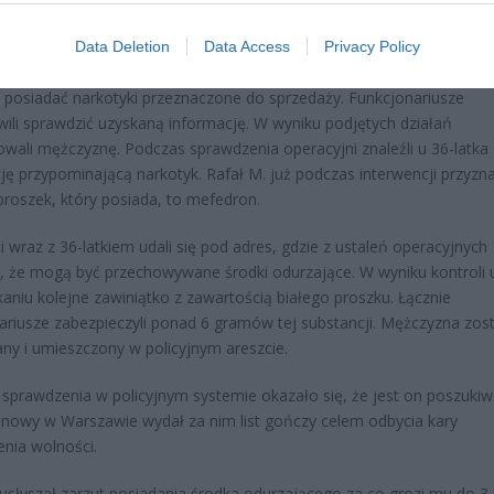
Fot. KMP Zielona Góra
Data Deletion
Data Access
Privacy Policy
ci zajmujący się przestępczością narkotykową uzyskali informację, że
posiadać narkotyki przeznaczone do sprzedaży. Funkcjonariusze
ili sprawdzić uzyskaną informację. W wyniku podjętych działań
owali mężczyznę. Podczas sprawdzenia operacyjni znaleźli u 36-latka
ję przypominającą narkotyk. Rafał M. już podczas interwencji przyznał
 proszek, który posiada, to mefedron.
ci wraz z 36-latkiem udali się pod adres, gdzie z ustaleń operacyjnych
, że mogą być przechowywane środki odurzające. W wyniku kontroli u
aniu kolejne zawiniątko z zawartością białego proszku. Łącznie
ariusze zabezpieczyli ponad 6 gramów tej substancji. Mężczyzna zost
ny i umieszczony w policyjnym areszcie.
sprawdzenia w policyjnym systemie okazało się, że jest on poszukiw
nowy w Warszawie wydał za nim list gończy celem odbycia kary
nia wolności.
 usłyszał zarzut posiadania środka odurzającego za co grozi mu do 3 