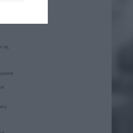
 Rafał
 się,
jawnili
ał
any.
lat