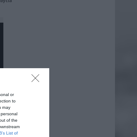
bycia
sonal or
ection to
ou may
 personal
out of the
 downstream
B’s List of
daj