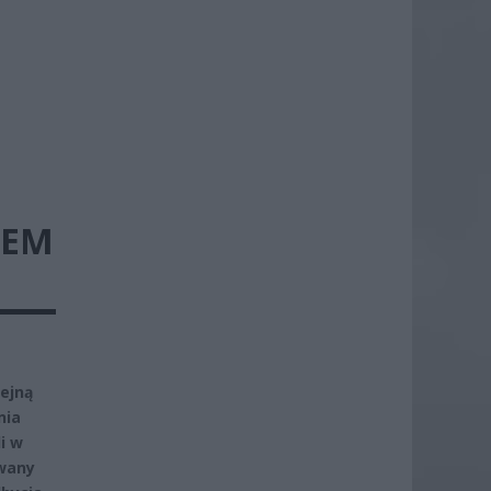
TEM
ejną
nia
i w
iwany