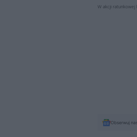
W akcji ratunkowej
Obserwuj na