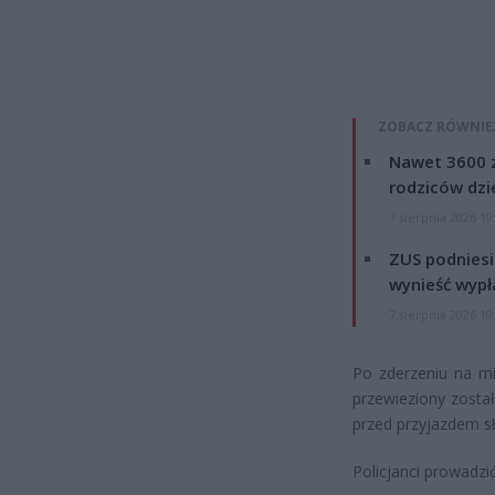
ZOBACZ RÓWNIE
Nawet 3600 z
rodziców dzie
7 sierpnia 2026 19
ZUS podniesie
wynieść wypł
7 sierpnia 2026 19
Po zderzeniu na mi
przewieziony został
przed przyjazdem s
Policjanci prowadzi