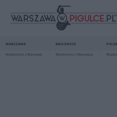
WARSZAWA
MAZOWSZE
POLSK
Wiadomości z Warszawy
Wiadomości z Mazowsza
Wiadomo