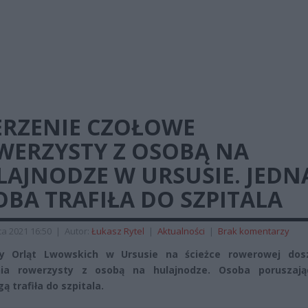
ERZENIE CZOŁOWE
WERZYSTY Z OSOBĄ NA
LAJNODZE W URSUSIE. JEDN
BA TRAFIŁA DO SZPITALA
a 2021 16:50
|
Autor:
Łukasz Rytel
|
Aktualności
|
Brak komentarzy
cy Orląt Lwowskich w Ursusie na ścieżce rowerowej dos
nia rowerzysty z osobą na hulajnodze. Osoba poruszają
ą trafiła do szpitala.