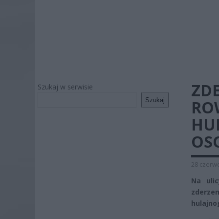
ZD
Szukaj w serwisie
Szukaj
RO
HU
OSO
28 czerwc
Na uli
zderze
hulajnog