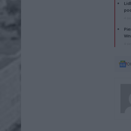
Lid
po
4 si
Pie
Wni
4 si
O