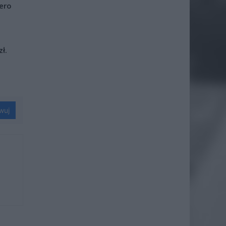
iero
ł.
wuj