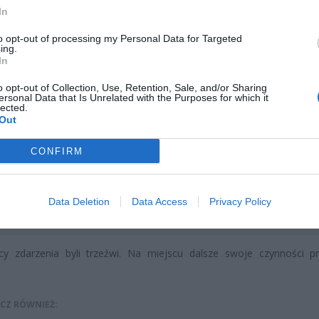
In
to opt-out of processing my Personal Data for Targeted
ing.
In
o opt-out of Collection, Use, Retention, Sale, and/or Sharing
ersonal Data that Is Unrelated with the Purposes for which it
lected.
Out
CONFIRM
Data Deletion
Data Access
Privacy Policy
Fot. Łukasz / Warszawa w Pigułce
icy zdarzenia byli trzeźwi. Na miejscu dalsze swoje czynności p
CZ RÓWNIEŻ: