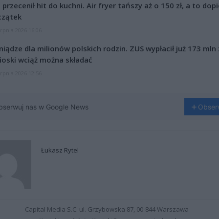
l przecenił hit do kuchni. Air fryer tańszy aż o 150 zł, a to dop
czątek
erpnia 2026 16:06
niądze dla milionów polskich rodzin. ZUS wypłacił już 173 mln z
oski wciąż można składać
erpnia 2026 12:56
bserwuj nas w Google News
Obser
Łukasz Rytel
Capital Media S.C. ul. Grzybowska 87, 00-844 Warszawa