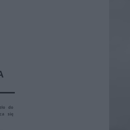
A
zło do
ca się