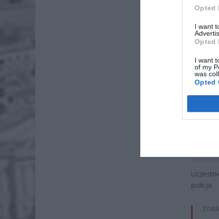
Opted 
I want 
Advertis
Opted 
I want t
of my P
was col
Opted 
Uczestn
policja.
ZOBA