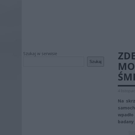
ZD
Szukaj w serwisie
Szukaj
MO
ŚMI
4 listopa
Na skrz
samocho
wpadło 
badany 