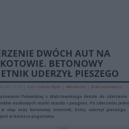
ERZENIE DWÓCH AUT NA
KOTOWIE. BETONOWY
ETNIK UDERZYŁ PIESZEGO
da 2021 11:13
|
Autor:
Łukasz Rytel
|
Aktualności
|
Brak komentarzy
yżowaniu Puławskiej z Malczewskiego doszło do zderzenia
dów osobowych marki mazda i peugeot. Po zderzeniu jedno
w słup oraz betonowy śmietnik, który uderzył pieszego. 
jest w karetce pogotowia.
REKLAMA