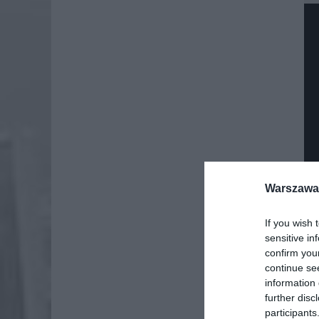
Warszawa 
If you wish 
sensitive in
confirm you
continue se
information 
further disc
participants