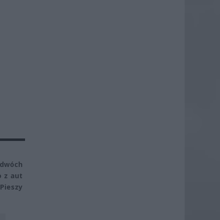
 dwóch
 z aut
Pieszy