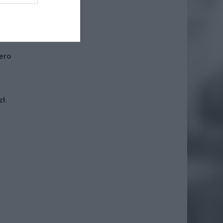
łce
iero
ł.