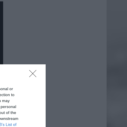
sonal or
ection to
ou may
 personal
out of the
 downstream
B’s List of