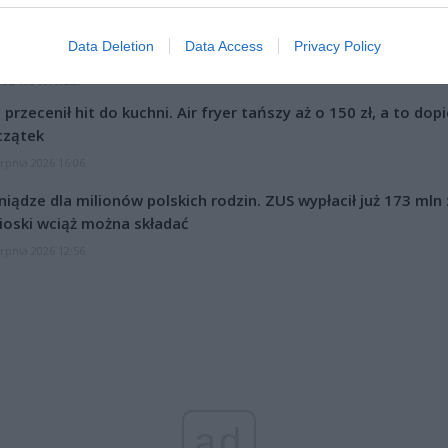
. Łukasz/ Warszawa w Pigułce
Fot. Łukasz/ Warszawa w Pigu
cu pracują służby. Skrzyżowanie jest częściowo zablokowane.
Data Deletion
Data Access
Privacy Policy
CZ RÓWNIEŻ:
l przecenił hit do kuchni. Air fryer tańszy aż o 150 zł, a to dop
czątek
erpnia 2026 16:06
niądze dla milionów polskich rodzin. ZUS wypłacił już 173 mln z
oski wciąż można składać
erpnia 2026 12:56
ad