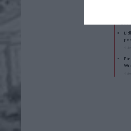
Fot
Na miejs
ZOBA
Lid
po
4 si
Pie
Wni
4 si