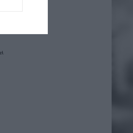
iero
ł.