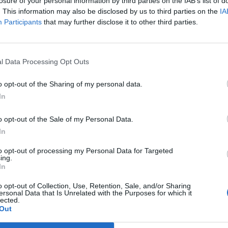
losure of your personal information by third parties on the IAB’s list of
. This information may also be disclosed by us to third parties on the
IA
Participants
that may further disclose it to other third parties.
l Data Processing Opt Outs
o opt-out of the Sharing of my personal data.
aj nas do preferowanych źródeł w Google
Do
In
o opt-out of the Sale of my Personal Data.
In
to opt-out of processing my Personal Data for Targeted
ing.
In
o opt-out of Collection, Use, Retention, Sale, and/or Sharing
ersonal Data that Is Unrelated with the Purposes for which it
lected.
ukasz/ Warszawa w
Fot. Łukasz/ Warszawa w
Fot. Łukasz/ Warsz
Out
Pigułce
Pigułce
Pigułce