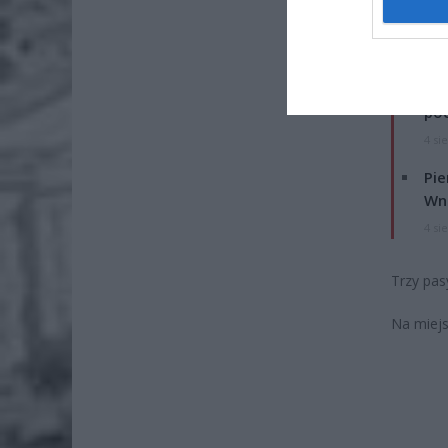
ZOBA
Lid
po
4 si
Pie
Wni
4 si
Trzy pas
Na miejs