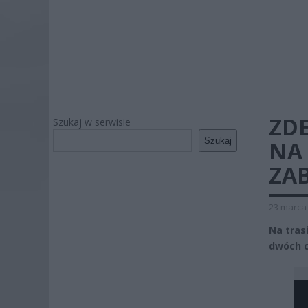
ZD
Szukaj w serwisie
Szukaj
NA 
ZA
23 marca 
Na tras
dwóch c