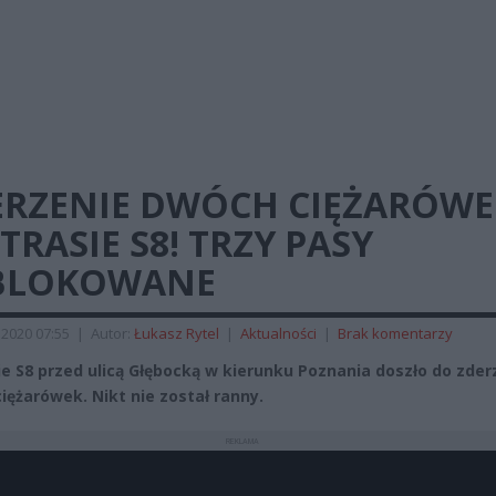
ERZENIE DWÓCH CIĘŻARÓWE
TRASIE S8! TRZY PASY
BLOKOWANE
2020 07:55
|
Autor:
Łukasz Rytel
|
Aktualności
|
Brak komentarzy
ie S8 przed ulicą Głębocką w kierunku Poznania doszło do zder
iężarówek. Nikt nie został ranny.
REKLAMA