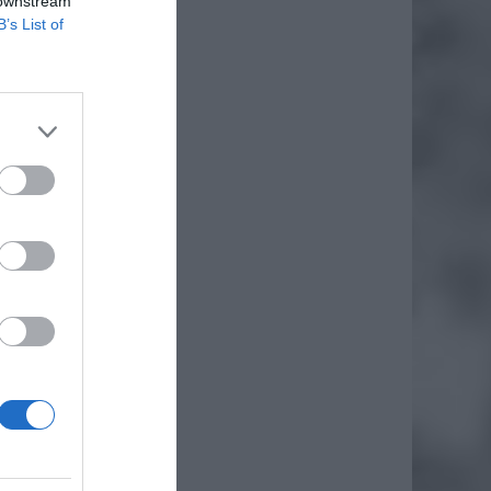
 downstream
B’s List of
daj
awa w