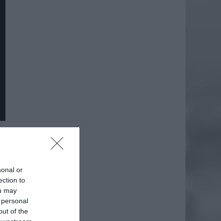
sonal or
ection to
ou may
 personal
out of the