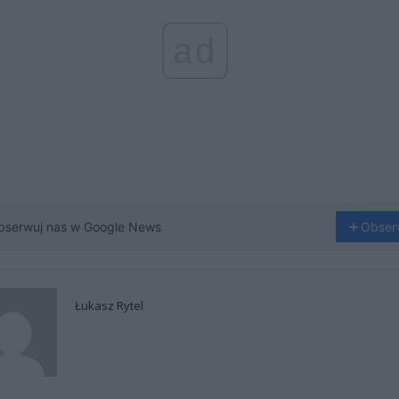
ad
bserwuj nas w Google News
Obser
Łukasz Rytel