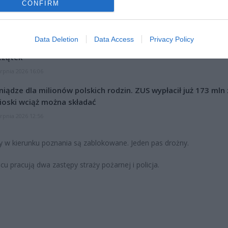
CONFIRM
CZ RÓWNIEŻ:
Data Deletion
Data Access
Privacy Policy
l przecenił hit do kuchni. Air fryer tańszy aż o 150 zł, a to dop
czątek
erpnia 2026 16:06
niądze dla milionów polskich rodzin. ZUS wypłacił już 173 mln z
oski wciąż można składać
erpnia 2026 12:56
y w kierunku poznania są zablokowane. Jeden pas drożny.
cu pracują dwa zastępy straży pożarnej i policja.