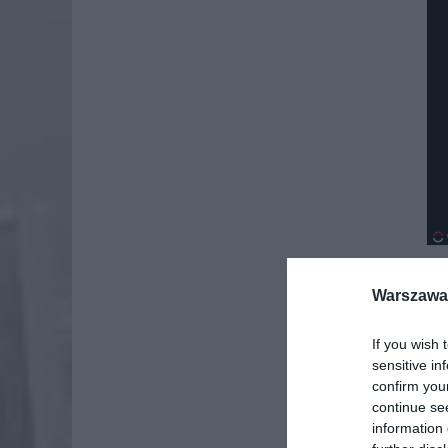
Warszawa 
If you wish 
sensitive in
confirm you
continue se
information 