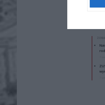
Fot
Po przeb
policja.
ZOBA
Naw
rod
7 si
ZUS
wyn
7 si