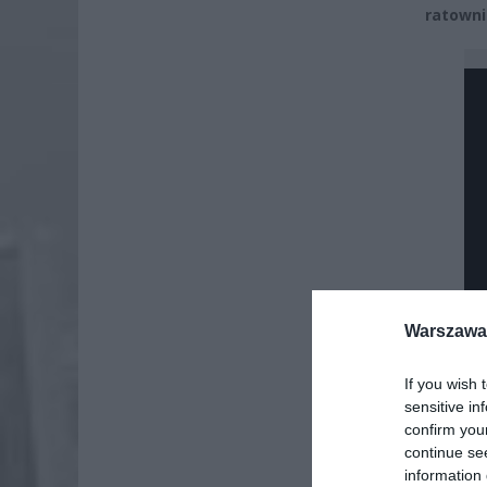
ratowni
Warszawa 
If you wish 
sensitive in
confirm you
continue se
information 