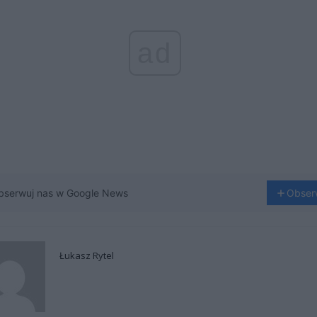
ad
bserwuj nas w Google News
Obser
Łukasz Rytel