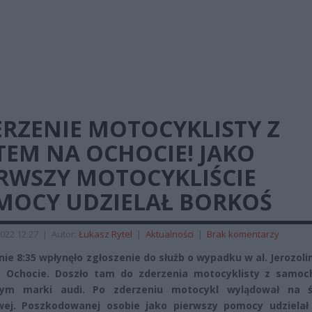
ERZENIE MOTOCYKLISTY Z
TEM NA OCHOCIE! JAKO
ERWSZY MOTOCYKLIŚCIE
MOCY UDZIELAŁ BORKOŚ
022 12:27
|
Autor:
Łukasz Rytel
|
Aktualności
|
Brak komentarzy
nie 8:35 wpłynęło zgłoszenie do służb o wypadku w al. Jerozol
a Ochocie. Doszło tam do zderzenia motocyklisty z samo
ym marki audi. Po zderzeniu motocykl wylądował na ś
wej. Poszkodowanej osobie jako pierwszy pomocy udzielał