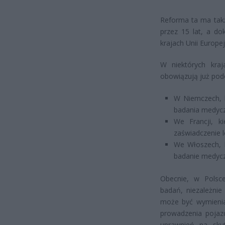
Reforma ta ma tak
przez 15 lat, a d
krajach Unii Europe
W niektórych kraj
obowiązują już pod
W Niemczech, k
badania medyczn
We Francji, 
zaświadczenie 
We Włoszech, k
badanie medycz
Obecnie, w Polsc
badań, niezależnie
może być wymienia
prowadzenia pojaz
uprawnień na skut