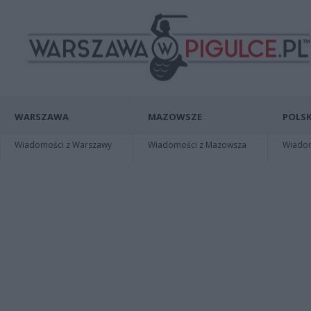
WARSZAWA
MAZOWSZE
POLSK
Wiadomości z Warszawy
Wiadomości z Mazowsza
Wiadomo