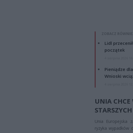
ZOBACZ RÓWNIE
Lidl przeceni
początek
4 sierpnia 2026 16
Pieniądze dla
Wnioski wcią
4 sierpnia 2026 12
UNIA CHCE
STARSZYCH
Unia Europejska z
ryzyka wypadków d