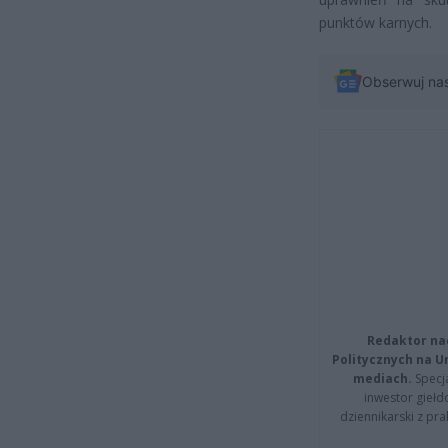
punktów karnych.
Obserwuj na
Redaktor na
Politycznych na 
mediach.
Specja
inwestor giełd
dziennikarski z pr