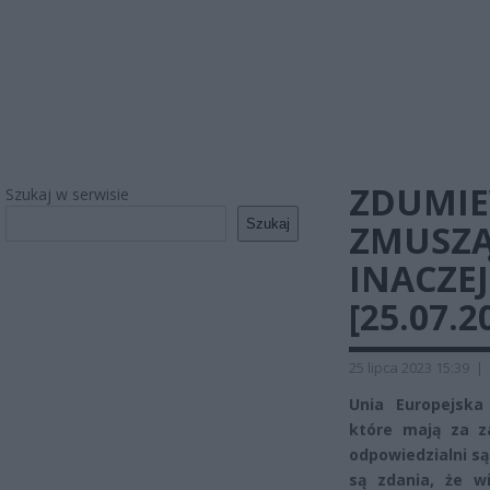
ZDUMIE
Szukaj w serwisie
Szukaj
ZMUSZĄ
INACZE
[25.07.2
25 lipca 2023 15:39
|
Unia Europejska
które mają za z
odpowiedzialni są
są zdania, że 