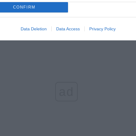
erpnia 2026 16:06
CONFIRM
niądze dla milionów polskich rodzin. ZUS wypłacił już 173 mln z
oski wciąż można składać
Data Deletion
Data Access
Privacy Policy
erpnia 2026 12:56
ad