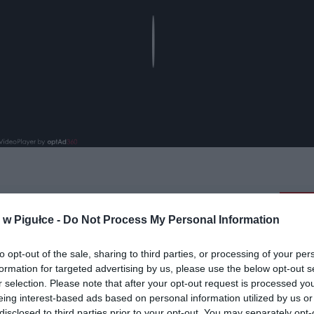
Play
aj nas do preferowanych źródeł w Google
Do
w Pigułce -
Do Not Process My Personal Information
to opt-out of the sale, sharing to third parties, or processing of your per
formation for targeted advertising by us, please use the below opt-out s
r selection. Please note that after your opt-out request is processed y
eing interest-based ads based on personal information utilized by us or
disclosed to third parties prior to your opt-out. You may separately opt-