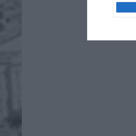
4 si
Pie
Wni
4 si