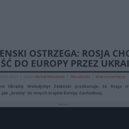
ENSKI OSTRZEGA: ROSJA CH
JŚĆ DO EUROPY PRZEZ UKRA
2022 00:21
|
Autor:
Michał Wierzbicki
|
Aktualności
|
Brak komentarzy
ent Ukrainy Wołodymyr Zełenski przekonuje, że Rosja tr
, jak „bramę” do innych krajów Europy Zachodniej.
REKLAMA