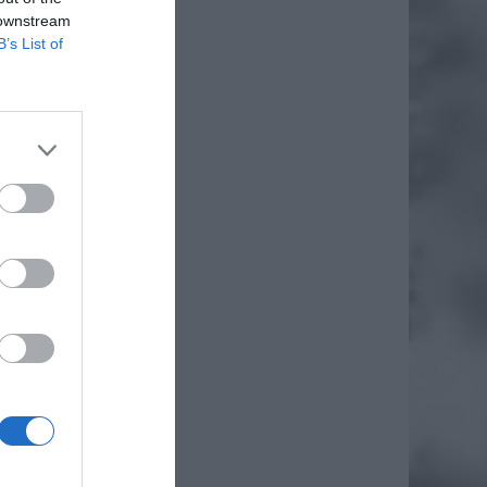
 downstream
B’s List of
py, ale
łoch.
iero