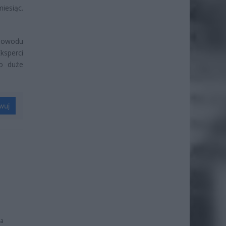
esiąc.
 powodu
ksperci
to duże
wuj
na