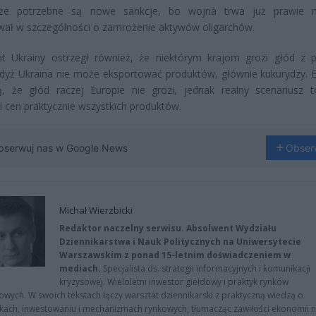
że potrzebne są nowe sankcje, bo wojna trwa już prawie mi
ał w szczególności o zamrożenie aktywów oligarchów.
nt Ukrainy ostrzegł również, że niektórym krajom grozi głód z
dyż Ukraina nie może eksportować produktów, głównie kukurydzy. E
ą, że głód raczej Europie nie grozi, jednak realny scenariusz 
 cen praktycznie wszystkich produktów.
bserwuj nas w Google News
Obser
Michał Wierzbicki
Redaktor naczelny serwisu. Absolwent Wydziału
Dziennikarstwa i Nauk Politycznych na Uniwersytecie
Warszawskim z ponad 15-letnim doświadczeniem w
mediach.
Specjalista ds. strategii informacyjnych i komunikacji
kryzysowej. Wieloletni inwestor giełdowy i praktyk rynków
owych. W swoich tekstach łączy warsztat dziennikarski z praktyczną wiedzą o
kach, inwestowaniu i mechanizmach rynkowych, tłumacząc zawiłości ekonomii 