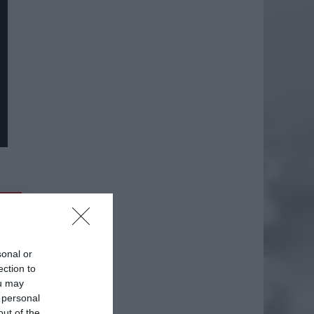
daj
sonal or
ection to
ou may
 personal
out of the