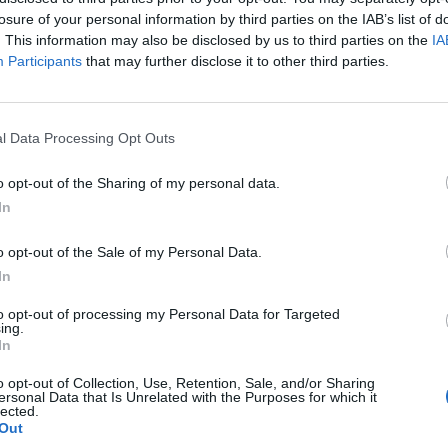
losure of your personal information by third parties on the IAB’s list of
. This information may also be disclosed by us to third parties on the
IA
Participants
that may further disclose it to other third parties.
l Data Processing Opt Outs
o opt-out of the Sharing of my personal data.
In
o opt-out of the Sale of my Personal Data.
Fot. YouTube
In
to opt-out of processing my Personal Data for Targeted
na jest bramą dla rosyjskiego wojska, które chce wkroczyć do Euro
ing.
ńcy nie mogą wejść
– powiedział Wołydymyr Zełenski parlamentowi W
In
o opt-out of Collection, Use, Retention, Sale, and/or Sharing
CZ RÓWNIEŻ:
ersonal Data that Is Unrelated with the Purposes for which it
lected.
l przecenił hit do kuchni. Air fryer tańszy aż o 150 zł, a to dop
Out
czątek