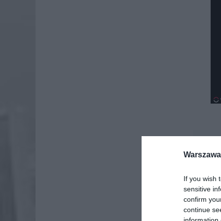
Dod
Warszawa 
If you wish 
sensitive in
confirm you
continue se
information 