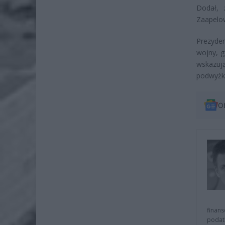
Dodał, 
Zaapelow
Prezyde
wojny, g
wskazuj
podwyżki
O
finans
podat