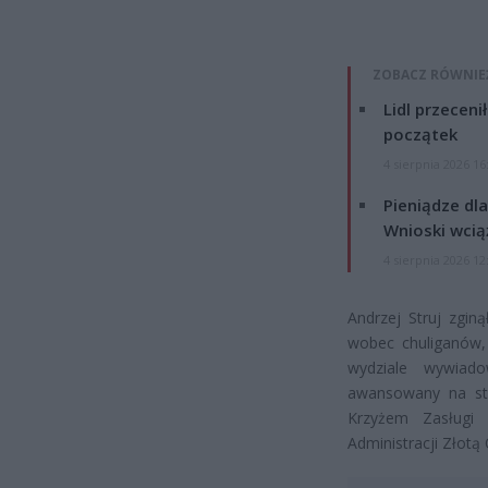
ZOBACZ RÓWNIE
Lidl przeceni
początek
4 sierpnia 2026 16
Pieniądze dla
Wnioski wcią
4 sierpnia 2026 12
Andrzej Struj zgin
wobec chuliganów, 
wydziale wywiado
awansowany na sto
Krzyżem Zasługi 
Administracji Złotą