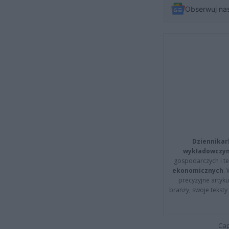
Obserwuj na
Dziennikar
wykładowczyn
gospodarczych i t
ekonomicznych
.
precyzyjne artyku
branży, swoje tekst
Cap