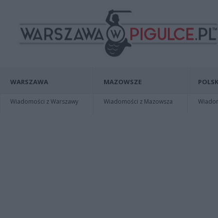
WARSZAWA
MAZOWSZE
POLSK
Wiadomości z Warszawy
Wiadomości z Mazowsza
Wiadomo