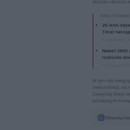
deszczu i deszczu z
ZOBACZ RÓWNIE
26-letni obyw
Teraz nastąp
8 sierpnia 2026 15
Nawet 3600 z
rodziców dzie
7 sierpnia 2026 19
W tym roku śnieg sp
meteorolodzy, raz n
Zazwyczaj dzieje si
późniejszych miesią
Obserwuj na