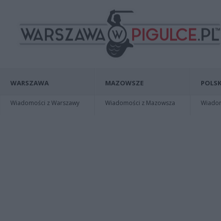
WARSZAWA
MAZOWSZE
POLSK
Wiadomości z Warszawy
Wiadomości z Mazowsza
Wiadomo