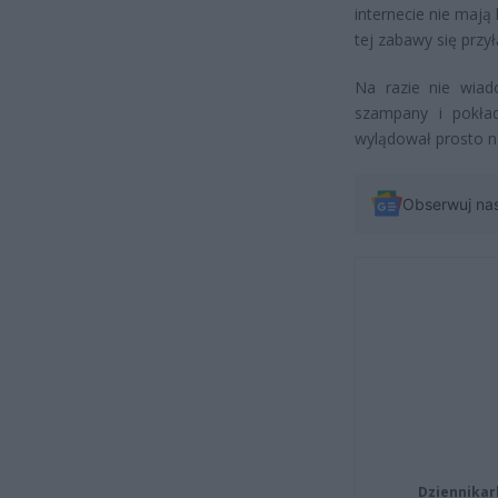
internecie nie mają 
tej zabawy się przył
Na razie nie wiad
szampany i pokła
wylądował prosto n
Obserwuj na
Dziennikar