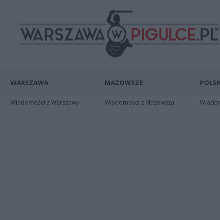
WARSZAWA
MAZOWSZE
POLSK
Wiadomości z Warszawy
Wiadomości z Mazowsza
Wiadomo