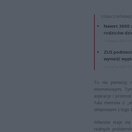
ZOBACZ RÓWNIE
Nawet 3600 z
rodziców dzie
7 sierpnia 2026 19
ZUS podniesie
wynieść wypł
7 sierpnia 2026 19
To nie pierwszy r
internetowymi. Ty
aspiracje i przeros
Fala memów o „ek
sklepowymi z logo L
Wilanów staje si
realnych problemó