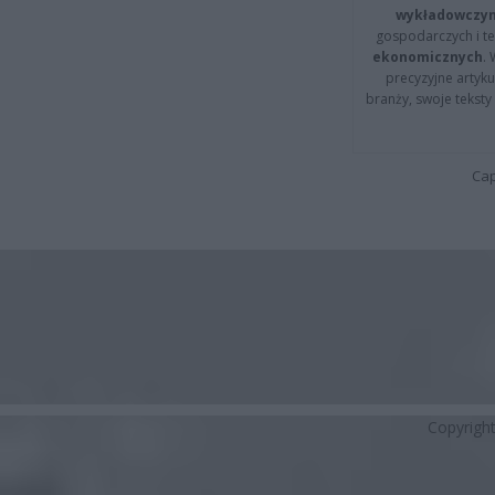
wykładowczyn
gospodarczych i t
ekonomicznych
.
precyzyjne artyku
branży, swoje tekst
Cap
Copyrigh