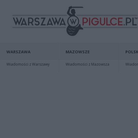
WARSZAWA
MAZOWSZE
POLSK
Wiadomości z Warszawy
Wiadomości z Mazowsza
Wiadomo