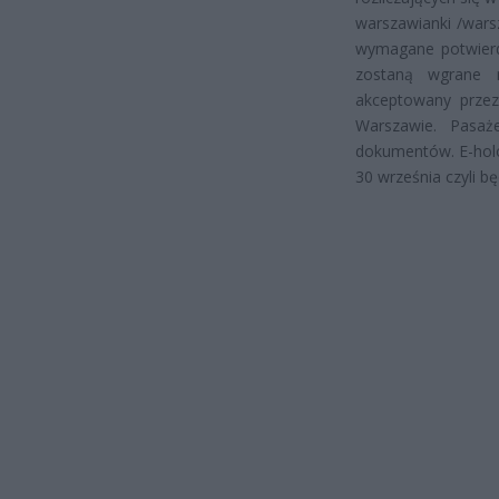
warszawianki /war
wymagane potwierdz
zostaną wgrane 
akceptowany prze
Warszawie. Pasaż
dokumentów. E-holo
30 września czyli b