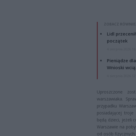
ZOBACZ RÓWNIE
Lidl przeceni
początek
4 sierpnia 2026 16
Pieniądze dla
Wnioski wcią
4 sierpnia 2026 12
Uproszczone zost
warszawiaka. Spra
przypadku Warszaws
posiadającej troje
będą dzieci, jeżel
Warszawie na pobyt
od osób fizycznych