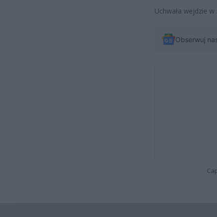
Uchwała wejdzie w 
Obserwuj na
Cap