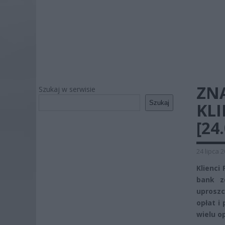
ZN
Szukaj w serwisie
Szukaj
KLI
[24
24 lipca 
Klienci
bank z
uproszc
opłat i
wielu o