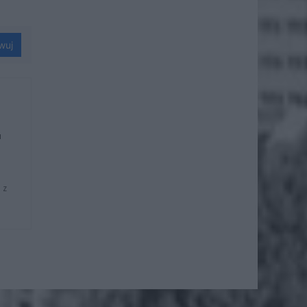
wuj
u
 z