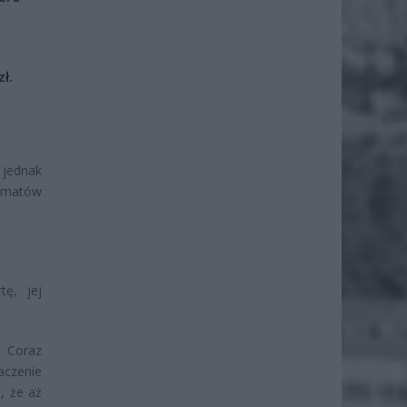
ł.
 jednak
komatów
tę, jej
. Coraz
aczenie
, że aż