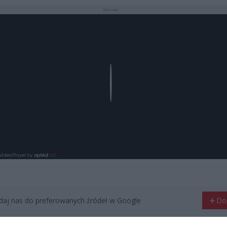
REKLAMA
Play
aj nas do preferowanych źródeł w Google
Do