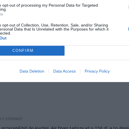
to opt-out of processing my Personal Data for Targeted
ć tylko Konto dla Młodych, co skutkuje usunięciem PKO Konto Pie
ing.
In
o opt-out of Collection, Use, Retention, Sale, and/or Sharing
ersonal Data that Is Unrelated with the Purposes for which it
lected.
Out
CONFIRM
ad
Data Deletion
Data Access
Privacy Policy
CZ RÓWNIEŻ:
l przecenił hit do kuchni. Air fryer tańszy aż o 150 zł, a to dop