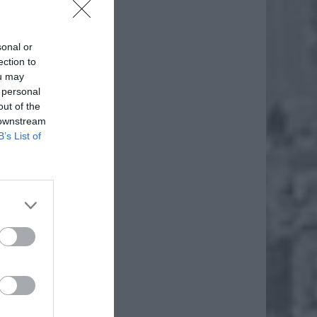
sonal or
ection to
ou may
 personal
out of the
 downstream
B’s List of
również
 będzie