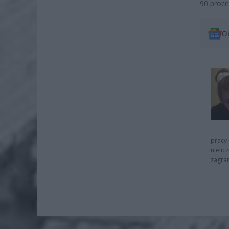
90 proce
O
pracy 
nielic
zagra