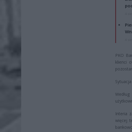
po
4 si
Pie
Wni
4 si
PKO Ban
klienci 
pozostan
Sytuacja
Według 
użytkown
Interia
więcej 
bankowoś