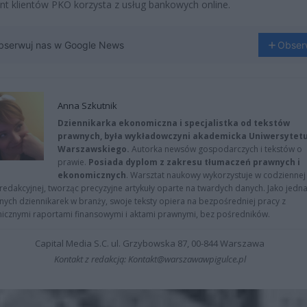
nt klientów PKO korzysta z usług bankowych online.
bserwuj nas w Google News
Obser
Anna Szkutnik
Dziennikarka ekonomiczna i specjalistka od tekstów
prawnych, była wykładowczyni akademicka Uniwersytet
Warszawskiego.
Autorka newsów gospodarczych i tekstów o
prawie.
Posiada dyplom z zakresu tłumaczeń prawnych i
ekonomicznych
. Warsztat naukowy wykorzystuje w codziennej
redakcyjnej, tworząc precyzyjne artykuły oparte na twardych danych. Jako jedna
znych dziennikarek w branży, swoje teksty opiera na bezpośredniej pracy z
nicznymi raportami finansowymi i aktami prawnymi, bez pośredników.
Capital Media S.C. ul. Grzybowska 87, 00-844 Warszawa
Kontakt z redakcją: Kontakt@warszawawpigulce.pl