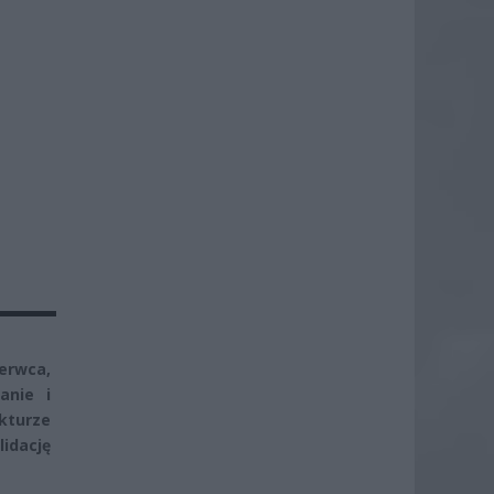
zerwca,
anie i
kturze
lidację