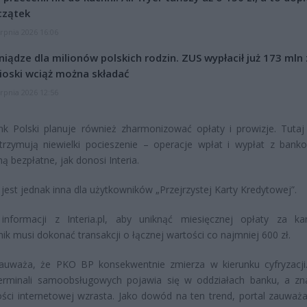
czątek
erpnia 2026 16:06
niądze dla milionów polskich rodzin. ZUS wypłacił już 173 mln z
oski wciąż można składać
erpnia 2026 12:56
k Polski planuje również zharmonizować opłaty i prowizje. Tutaj
otrzymują niewielki pocieszenie – operacje wpłat i wypłat z ban
ą bezpłatne, jak donosi Interia.
 jest jednak inna dla użytkowników „Przejrzystej Karty Kredytowej”.
informacji z Interia.pl, aby uniknąć miesięcznej opłaty za kar
ik musi dokonać transakcji o łącznej wartości co najmniej 600 zł.
 zauważa, że PKO BP konsekwentnie zmierza w kierunku cyfryzacji
terminali samoobsługowych pojawia się w oddziałach banku, a zn
ci internetowej wzrasta. Jako dowód na ten trend, portal zauważa