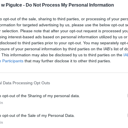
w Pigułce -
Do Not Process My Personal Information
to opt-out of the sale, sharing to third parties, or processing of your per
formation for targeted advertising by us, please use the below opt-out s
r selection. Please note that after your opt-out request is processed y
eing interest-based ads based on personal information utilized by us or
disclosed to third parties prior to your opt-out. You may separately opt-
losure of your personal information by third parties on the IAB’s list of
. This information may also be disclosed by us to third parties on the
IA
Participants
that may further disclose it to other third parties.
l Data Processing Opt Outs
o opt-out of the Sharing of my personal data.
In
Fot. Warszawa w Pigułce
o opt-out of the Sale of my Personal Data.
macji zamieszczonych na Interia.pl wynika, że zmiany obejmują 
In
kierowane do młodszych klientów. Począwszy od czerwca, bank