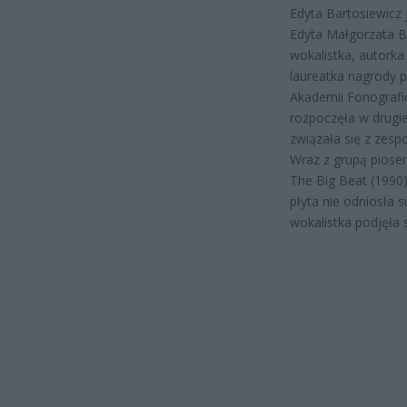
Edyta Bartosiewicz 
Edyta Małgorzata Ba
wokalistka, autorka
laureatka nagrody p
Akademii Fonografic
rozpoczęła w drugie
związała się z zesp
Wraz z grupą piose
The Big Beat (1990)
płyta nie odniosła 
wokalistka podjęła 