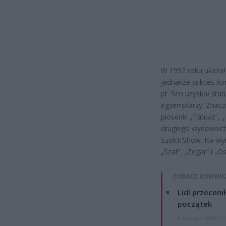
W 1992 roku ukazał
jednakże sukces ko
pt. Sen uzyskał stat
egzemplarzy. Znaczn
piosenki „Tatuaż”, 
drugiego wydawnictw
Szok’n’Show. Na wyr
„Szał”, „Zegar” i „O
ZOBACZ RÓWNIE
Lidl przeceni
początek
4 sierpnia 2026 16