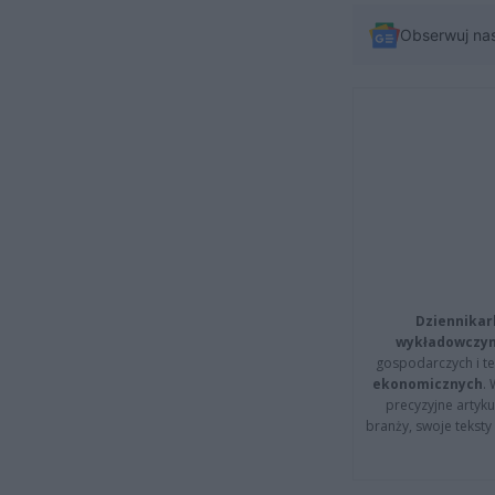
Obserwuj na
Dziennikar
wykładowczyn
gospodarczych i t
ekonomicznych
.
precyzyjne artyku
branży, swoje tekst