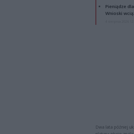
Pieniądze dla
Wnioski wcią
4 sierpnia 2026 12
Dwa lata później uk
platyną płycie znal