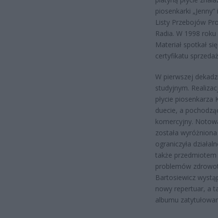
piosenkarki „Jenny”
Listy Przebojów Pro
Radia. W 1998 roku 
Materiał spotkał s
certyfikatu sprzedaż
W pierwszej dekadz
studyjnym. Realizac
płycie piosenkarza 
duecie, a pochodząc
komercyjny. Notowa
została wyróżniona 
ograniczyła działal
także przedmiotem l
problemów zdrowotn
Bartosiewicz wystą
nowy repertuar, a t
albumu zatytułowan