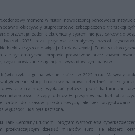
ecedensowy moment w historii nowoczesnej bankowości. Instytucje
niedawno obiecywały stuprocentowe zabezpieczenie transakcji cyf
arcie przyznają: żaden elektroniczny system nie jest całkowicie bezp
y kwartał 2025 roku przyniósł dramatyczny wzrost cyberata
kie banki – trzykrotnie więcej niż rok wcześniej. To nie są chaotycz
a, ale systematyczne kampanie prowadzone przez zaawansowan
e, często powiązane z agencjami wywiadowczymi państw.
 doświadczyła tego na własnej skórze w 2022 roku. Masywny at
ował główne instytucje finansowe na prawie czterdzieści osiem godzin
 obywatele nie mogli wypłacać gotówki, płacić kartami ani korz
ści internetowej. Sklepy odmówiły przyjmowania kart płatniczyc
nie wrócił do czasów przedcyfrowych, ale bez przygotowania 
sz większość ludzi była bezradna.
ski Bank Centralny uruchomił program wzmocnienia cyberbezpiecze
m przekraczającym dziesięć miliardów euro, ale eksperci ostr