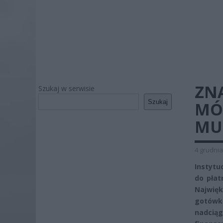
ZN
Szukaj w serwisie
Szukaj
MÓW
MU
4 grudnia
Instytu
do płat
Najwięk
gotówk
nadciąg