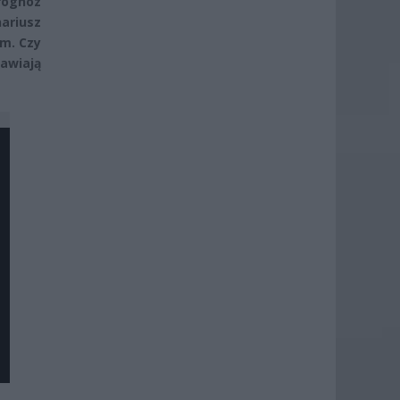
rognoz
riusz
m. Czy
tawiają