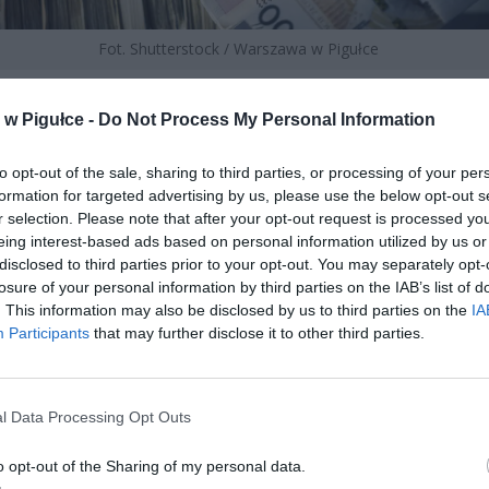
Fot. Shutterstock / Warszawa w Pigułce
znacza dla ciebie?
w Pigułce -
Do Not Process My Personal Information
sobie sytuację: wstajesz rano, próbujesz zapłacić kartą w sklep
 nie działa. Wchodzisz do aplikacji bankowej, ale nie możesz się zal
to opt-out of the sale, sharing to third parties, or processing of your per
do bankomatu, ale jest martwy. Telefon działa, internet też, ale ws
formation for targeted advertising by us, please use the below opt-out s
r selection. Please note that after your opt-out request is processed y
bankowe są offline. To nie science fiction – to dokładnie to, co wy
eing interest-based ads based on personal information utilized by us or
iszpanii w kwietniu 2025 roku podczas siedemdziesięciodwugodz
disclosed to third parties prior to your opt-out. You may separately opt-
u energetycznego. W ciągu zaledwie pięciu sekund z krajowej sieci z
losure of your personal information by third parties on the IAB’s list of
iesiąt procent mocy, terminale płatnicze przestały działać, ba
. This information may also be disclosed by us to third parties on the
IA
 posłuszeństwa, a sklepy przyjmowały tylko gotówkę. Hiszpania s
Participants
that may further disclose it to other third parties.
ół miliarda euro w ciągu dwudziestu czterech godzin, a liczba tra
 pięćdziesiąt pięć procent.
l Data Processing Opt Outs
o opt-out of the Sharing of my personal data.