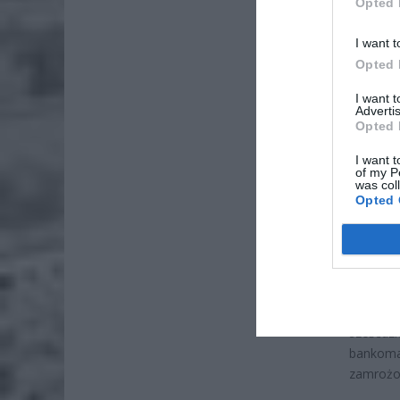
Opted 
I want t
Opted 
I want 
Advertis
Opted 
I want t
of my P
was col
Opted 
Teraz an
się wyd
energię
sterowan
zmuszen
godziny
sześćdz
bankoma
zamrożon