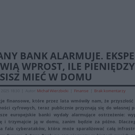
ANY BANK ALARMUJE. EKSPE
IĄ WPROST, ILE PIENIĘDZY
SISZ MIEĆ W DOMU
 2025 18:30
|
Autor:
Michał Wierzbicki
|
Finanse
|
Brak komentarzy
cje finansowe, które przez lata wmówiły nam, że przyszłość
ności cyfrowych, teraz publicznie przyznają się do własnej p
sze europejskie banki wydały alarmujące ostrzeżenie: wyp
ę i trzymajcie ją w domu, zanim będzie za późno. Dlacze
a fala cyberataków, która może sparaliżować całą infrastr