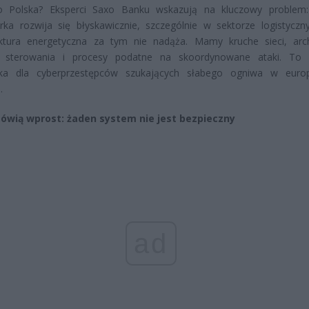
o Polska? Eksperci Saxo Banku wskazują na kluczowy problem
ka rozwija się błyskawicznie, szczególnie w sektorze logistyczn
ruktura energetyczna za tym nie nadąża. Mamy kruche sieci, arc
 sterowania i procesy podatne na skoordynowane ataki. To i
ka dla cyberprzestępców szukających słabego ogniwa w europ
.
ówią wprost: żaden system nie jest bezpieczny
ad