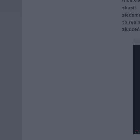
finanso
skupi
siedemd
to real
złudzeń