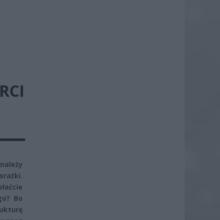
RCI
 należy
orażki.
łaćcie
go? Bo
ukturę