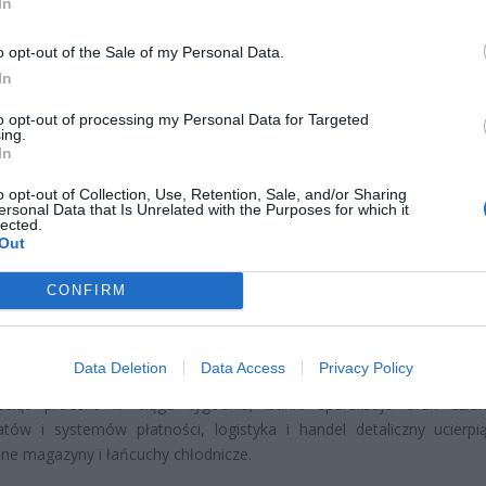
In
o opt-out of the Sale of my Personal Data.
ad
In
to opt-out of processing my Personal Data for Targeted
ing.
In
o opt-out of Collection, Use, Retention, Sale, and/or Sharing
ersonal Data that Is Unrelated with the Purposes for which it
lected.
Out
alitycy duńskiego Saxo Banku ostrzegają, że identyczny scenariu
arzyć w Polsce. W pierwszych tygodniach zimy, gdy zapotrzebow
CONFIRM
 sięga szczytu, złośliwy kod przeniknie do przemysłowych s
ia siecią energetyczną. Operatorzy stracą kontrolę nad infrastruktur
i do awaryjnego odłączenia całego systemu. Przez siedemdziesi
Data Deletion
Data Access
Privacy Policy
 kraj się zatrzyma. Spółki energetyczne stracą na wartości
iesiąt procent w ciągu tygodnia, banki sparaliżuje brak dział
tów i systemów płatności, logistyka i handel detaliczny ucierpi
e magazyny i łańcuchy chłodnicze.