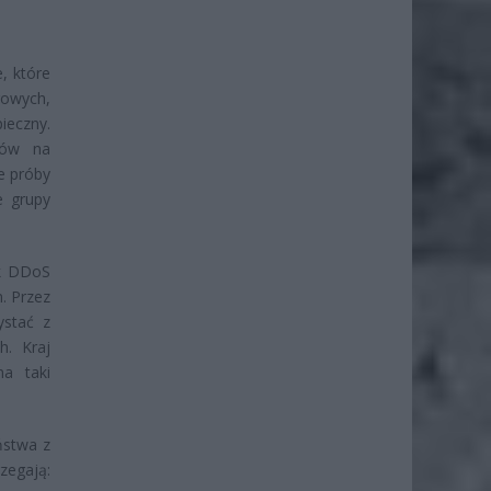
, które
rowych,
ieczny.
ków na
ne próby
e grupy
ak DDoS
. Przez
ystać z
h. Kraj
na taki
ństwa z
zegają: