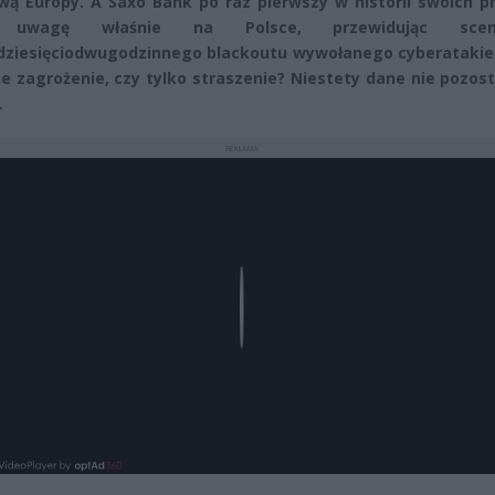
wą Europy. A Saxo Bank po raz pierwszy w historii swoich p
ł uwagę właśnie na Polsce, przewidując scena
ziesięciodwugodzinnego blackoutu wywołanego cyberatakie
ne zagrożenie, czy tylko straszenie? Niestety dane nie pozos
.
REKLAMA
Play