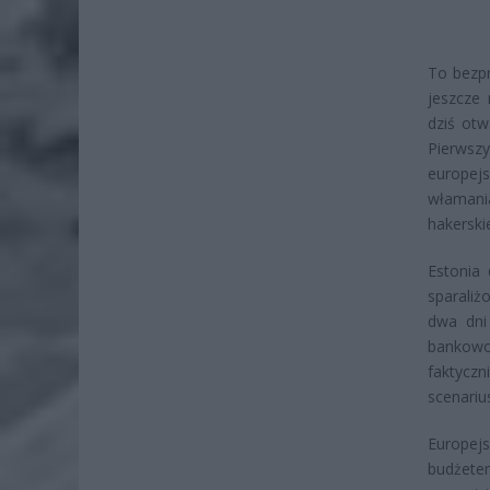
To bezpr
jeszcze 
dziś otw
Pierwsz
europejs
włamani
hakerski
Estonia
sparaliż
dwa dni
bankowo
faktycz
scenariu
Europej
budżete