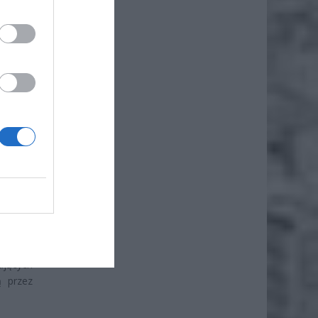
sz może
anie na
ystemów
ą i będą
ąt dwie
 nawet
ających
ą przez