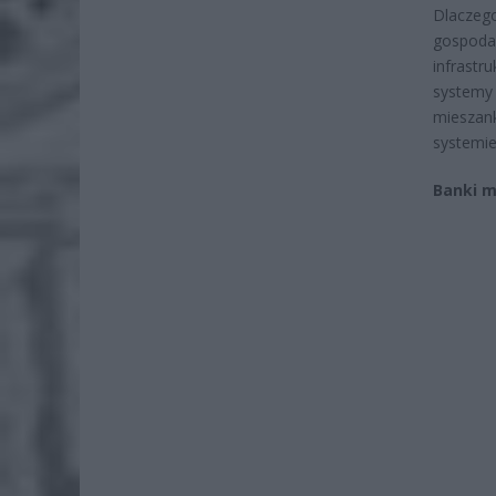
Dlaczeg
gospodar
infrast
systemy
mieszan
systemie
Banki m