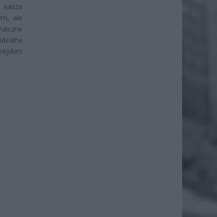
: nasza
ym, ale
haiczne
dealna
ejskim