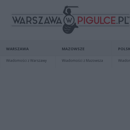
WARSZAWA
MAZOWSZE
POLSK
Wiadomości z Warszawy
Wiadomości z Mazowsza
Wiadomo