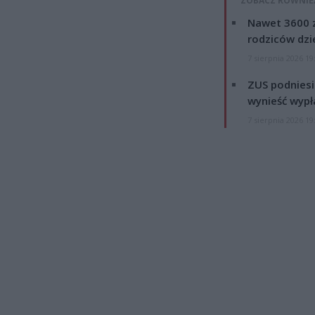
ZOBACZ RÓWNIE
Nawet 3600 z
rodziców dzie
7 sierpnia 2026 19
ZUS podniesie
wynieść wypł
7 sierpnia 2026 19