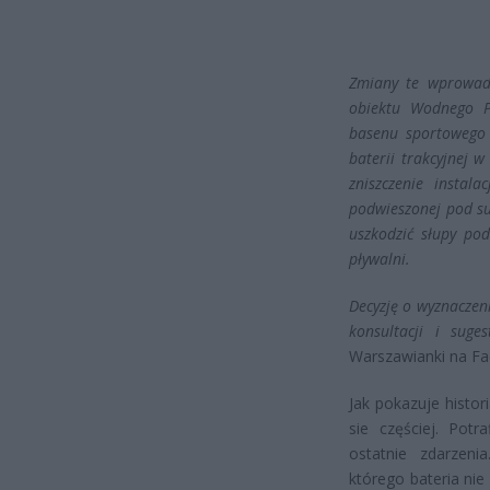
Zmiany te wprowadz
obiektu Wodnego P
basenu sportowego 
baterii trakcyjnej 
zniszczenie instal
podwieszonej pod s
uszkodzić słupy pod
pływalni.
Decyzję o wyznaczen
konsultacji i sug
Warszawianki na F
Jak pokazuje histor
sie częściej. Potr
ostatnie zdarzeni
którego bateria nie