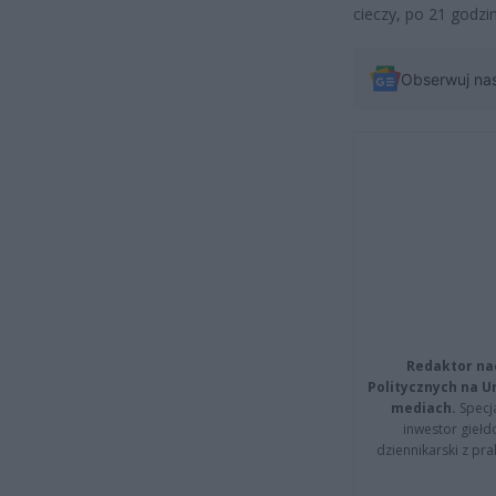
cieczy, po 21 godzi
Obserwuj na
Redaktor na
Politycznych na 
mediach.
Specja
inwestor giełd
dziennikarski z pr