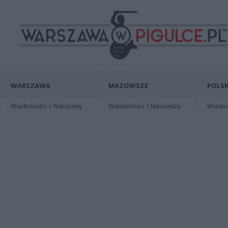
WARSZAWA
MAZOWSZE
POLSK
Wiadomości z Warszawy
Wiadomości z Mazowsza
Wiadomo