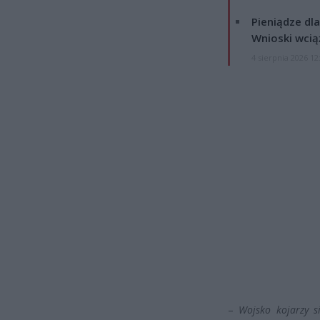
Pieniądze dla
Wnioski wcią
4 sierpnia 2026 12
–
Wojsko kojarzy s