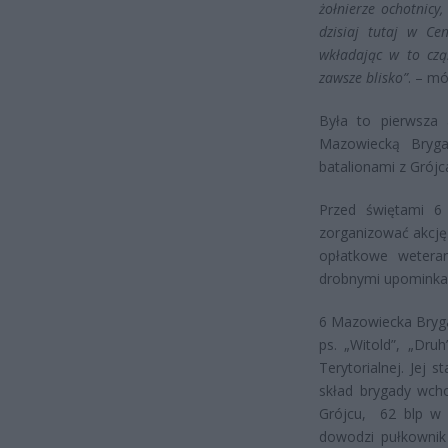
żołnierze ochotnicy
dzisiaj tutaj w Ce
wkładając w to czą
zawsze blisko”
. – m
Była to pierwsza
Mazowiecką Bryga
batalionami z Grój
Przed świętami 6
zorganizować akcję 
opłatkowe weteran
drobnymi upominka
6 Mazowiecka Brygad
ps. „Witold”, „Dr
Terytorialnej. Jej
skład brygady wchod
Grójcu, 62 blp w 
dowodzi pułkowni