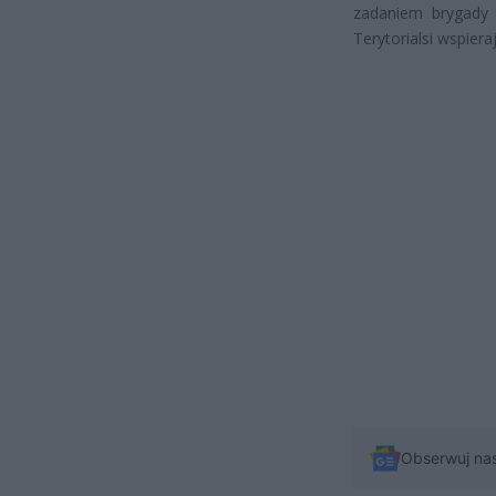
zadaniem brygady 
Terytorialsi wspiera
Obserwuj na