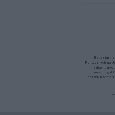
Redaktor na
Politycznych na 
mediach.
Specja
inwestor giełd
dziennikarski z pr
Cap