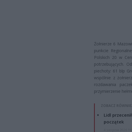
Żołnierze 6 Mazowi
punkcie Regionaln
Polskich 20 w Cen
potrzebujących. O
piechoty: 61 blp G
wspólnie z żołnier
rozdawania pacze
przymierzenie hełmu
ZOBACZ RÓWNIE
Lidl przeceni
początek
4 sierpnia 2026 16