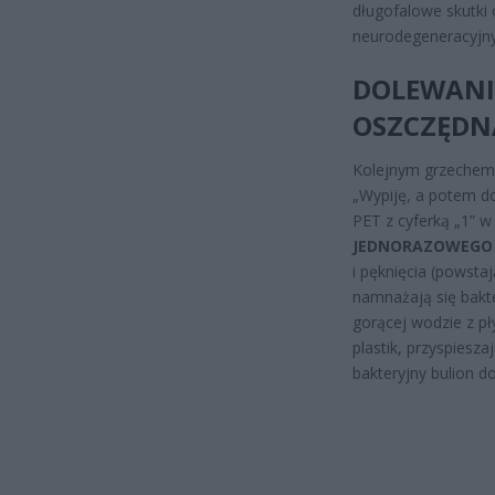
długofalowe skutki 
neurodegeneracyjny
DOLEWANI
OSZCZĘDN
Kolejnym grzechem 
„Wypiję, a potem do
PET z cyferką „1” w
JEDNORAZOWEGO
i pęknięcia (powsta
namnażają się bakte
gorącej wodzie z p
plastik, przyspiesza
bakteryjny bulion d