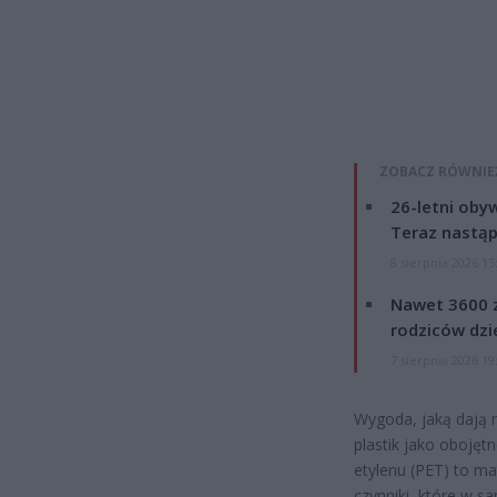
ZOBACZ RÓWNIE
26-letni obyw
Teraz nastąp
8 sierpnia 2026 15
Nawet 3600 z
rodziców dzie
7 sierpnia 2026 19
Wygoda, jaką dają n
plastik jako oboję
etylenu (PET) to ma
czynniki, które w 