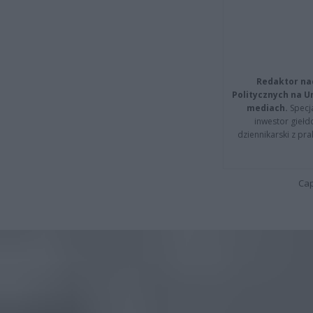
Redaktor na
Politycznych na 
mediach.
Specja
inwestor giełd
dziennikarski z pr
Cap