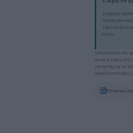
4. Nigdy nie p
Znalazłeś butel
odmarzała wielo
Taka woda to w z
koszu.
Samochód to nie sp
wodę w toksyczny ro
zatrzymaj się na sta
układ hormonalny ci
Obserwuj na