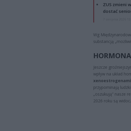
ZUS zmieni w
dostać senio
7 sierpnia 2026 13
Wg Międzynarodowej
substancją „możliwi
HORMONAL
Jeszcze groźniejsz
wpływ na układ horm
xenoestrogenami
przypominają ludzk
„oszukują” nasze re
2026 roku są widoc