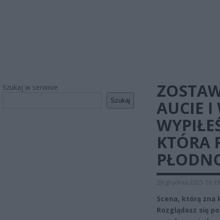
ZOSTAW
Szukaj w serwisie
Szukaj
AUCIE I
WYPIŁE
KTÓRA R
PŁODN
28 grudnia 2025 16:19
Scena, którą zna 
Rozglądasz się po