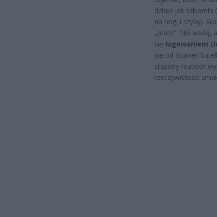
działa jak szklarni
na nogi i szyby). Wa
„pocić”. Nie wodą, 
się
ługowaniem (l
się od ścianek butel
stężony roztwór wyp
rzeczywistości sma