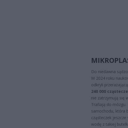
MIKROPLAS
Do niedawna sądzono
W 2024 roku naukowc
odkryli przerażając
240 000 cząstecze
nie zatrzymują się w
Trafiają do mózgu. 
samochodu, która by
cząsteczek jeszcze 
wodę z takiej butel