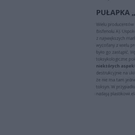
PUŁAPKA „
Wielu producentów c
Bisfenolu A). Uspok
z największych mar
wycofany z wielu p
było go zastąpić. 
toksykologiczne pok
niektórych aspek
destrukcyjnie na uk
że nie ma tam jedn
toksyn. W przypadk
nadają plastikowi e