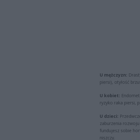
U mężczyzn:
Drasty
piersi), otyłość brz
U kobiet:
Endometri
ryzyko raka piersi
U dzieci:
Przedwczes
zaburzenia rozwoju 
fundujesz sobie hor
niszczy.