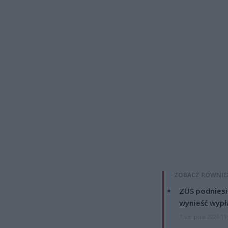
ZOBACZ RÓWNIE
ZUS podniesie
wynieść wypł
7 sierpnia 2026 19