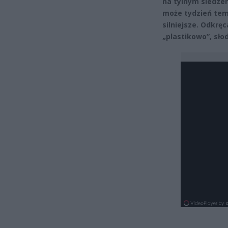
na tylnym siedzen
może tydzień temu
silniejsze. Odkrę
„plastikowo”, sło