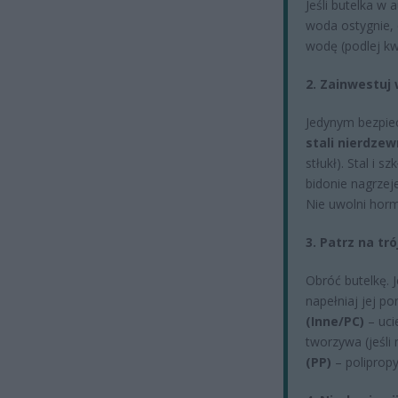
Jeśli butelka w 
woda ostygnie, 
wodę (podlej kw
2. Zainwestuj 
Jedynym bezpie
stali nierdzew
stłukł). Stal i
bidonie nagrzej
Nie uwolni hor
3. Patrz na tr
Obróć butelkę. J
napełniaj jej po
(Inne/PC)
– uci
tworzywa (jeśli 
(PP)
– polipropy