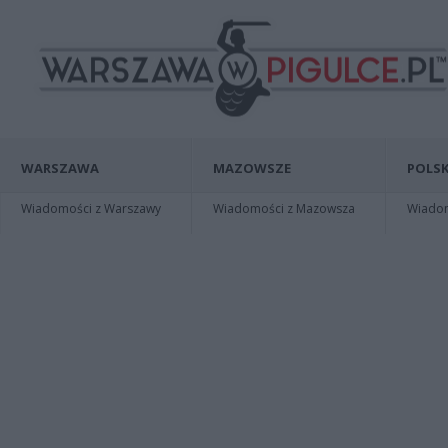
WARSZAWA
MAZOWSZE
POLSK
Wiadomości z Warszawy
Wiadomości z Mazowsza
Wiadomo