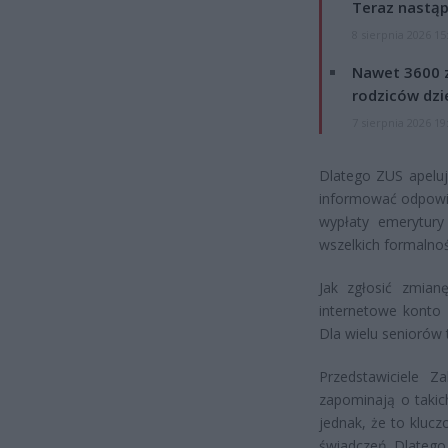
Teraz nastąp
8 sierpnia 2026 15
Nawet 3600 z
rodziców dzie
7 sierpnia 2026 19
Dlatego ZUS apeluj
informować odpowie
wypłaty emerytury
wszelkich formalnoś
Jak zgłosić zmian
internetowe konto
Dla wielu seniorów 
Przedstawiciele Z
zapominają o takic
jednak, że to kluc
świadczeń. Dlatego 