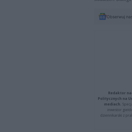
Obserwuj na
Redaktor na
Politycznych na 
mediach.
Specja
inwestor giełd
dziennikarski z pr