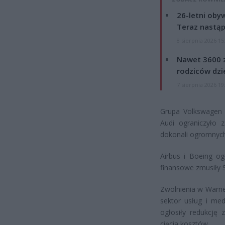
26-letni obyw
Teraz nastąp
8 sierpnia 2026 15
Nawet 3600 z
rodziców dzie
7 sierpnia 2026 19
Grupa Volkswagen z
Audi ograniczyło 
dokonali ogromnych
Airbus i Boeing og
finansowe zmusiły S
Zwolnienia w Warne
sektor usług i med
ogłosiły redukcję 
cięcia kosztów.