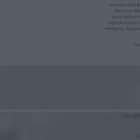
menedżerskich
E
dyplomem
SG
samorządowy, kt
najtrudniejszymi t
inteligencji, wyjaś
Cap
Copyrigh
K