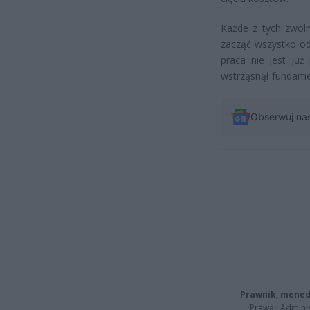
Każde z tych zwolni
zacząć wszystko od
praca nie jest już
wstrząsnął fundame
Obserwuj na
Prawnik, menedż
Prawa i Adminis