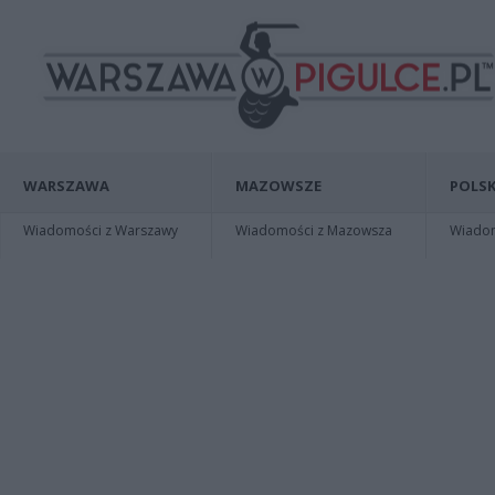
WARSZAWA
MAZOWSZE
POLSK
Wiadomości z Warszawy
Wiadomości z Mazowsza
Wiadomo