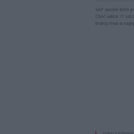
SAP zwolnił 8000 p
Choć sektor IT odcz
branży trwa w najle
ZOBACZ RÓWNIE