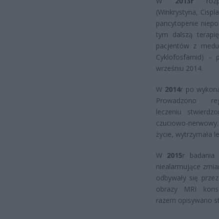
W
2013r
rozpo
(Winkrystyna, Cisp
pancytopenie niepo
tym dalszą terapi
pacjentów z medull
Cyklofosfamid) – 
wrześniu 2014.
W
2014
r po wykona
Prowadzono re
leczeniu stwierdz
czuciowo-nerwowy.
życie, wytrzymała l
W
2015
r badania 
niealarmujące zmia
odbywały się przez
obrazy MRI konsu
razem opisywano st