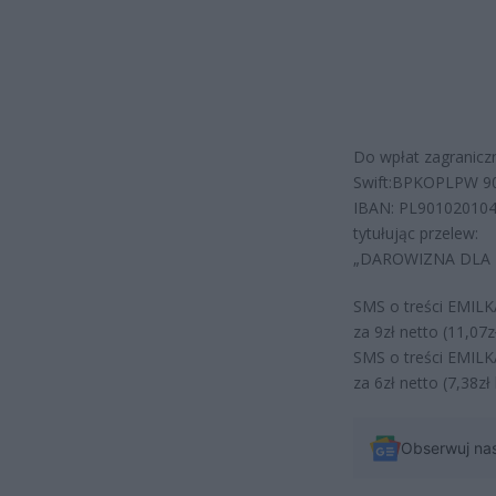
Do wpłat zagranicz
Swift:BPKOPLPW 90
IBAN: PL90102010
tytułując przelew:
„DAROWIZNA DLA 
SMS o treści EMILK
za 9zł netto (11,07
SMS o treści EMILK
za 6zł netto (7,38z
Obserwuj na