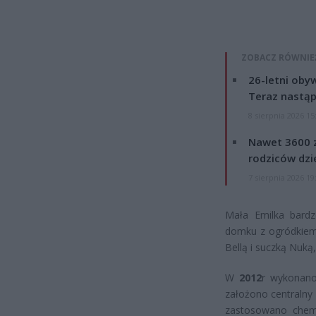
ZOBACZ RÓWNIE
26-letni obyw
Teraz nastąp
8 sierpnia 2026 15
Nawet 3600 z
rodziców dzie
7 sierpnia 2026 19
Mała Emilka bardz
domku z ogródkiem, 
Bellą i suczką Nuką
W
2012
r wykonano
założono centralny 
zastosowano chem