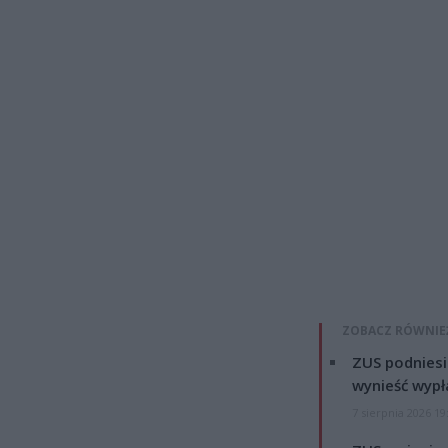
ZOBACZ RÓWNIE
ZUS podniesie
wynieść wypł
7 sierpnia 2026 19