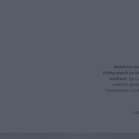
Redaktor na
Politycznych na 
mediach.
Specja
inwestor giełd
dziennikarski z pr
Cap