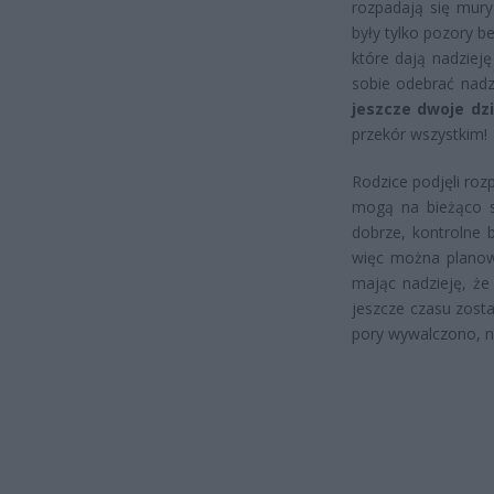
rozpadają się mury
były tylko pozory b
które dają nadziej
sobie odebrać nadzi
jeszcze dwoje dzi
przekór wszystkim!
Rodzice podjęli rozp
mogą na bieżąco s
dobrze, kontrolne 
więc można planow
mając nadzieję, że 
jeszcze czasu zosta
pory wywalczono, ni