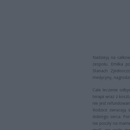
Nadzieją na całkow
zespołu. Emilka po
Stanach Zjednoczo
medycyny, nagrod
Całe leczenie odby
terapii wraz z kos
nie jest refundowan
Rodzice zwracają s
dobrego serca. Pom
nie poszły na marn
myśl „nie wiele m