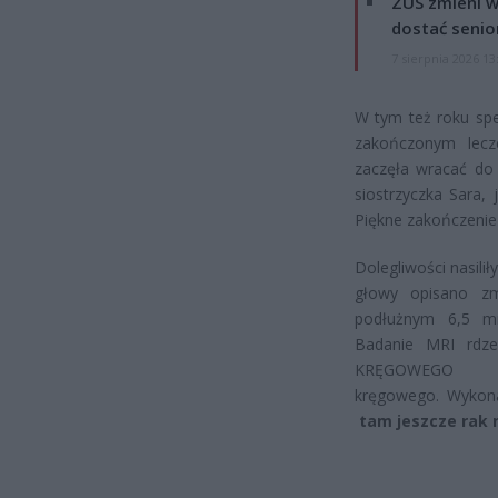
ZUS zmieni w
dostać senio
7 sierpnia 2026 13
W tym też roku spe
zakończonym lecze
zaczęła wracać do 
siostrzyczka Sara,
Piękne zakończenie 
Dolegliwości nasilił
głowy opisano zm
podłużnym 6,5 
Badanie MRI rdz
KRĘGOWEGO o
kręgowego. Wykona
tam jeszcze rak 