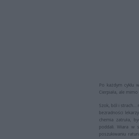
Po każdym cyklu wr
Cierpiała, ale mimo 
Szok, ból i strach…
bezradności lekarzy
chemia zatruła, by
poddali. Wiara w s
poszukiwaniu ratun