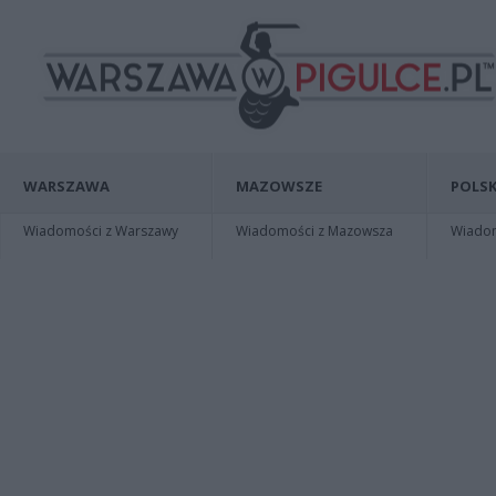
WARSZAWA
MAZOWSZE
POLSK
Wiadomości z Warszawy
Wiadomości z Mazowsza
Wiadomo