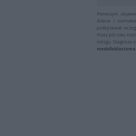
Pierwszym objawem
dobrze i normalni
podejrzewali nicze
Przez pół roku rodz
mózgu. Diagnoza ok
medulloblastom