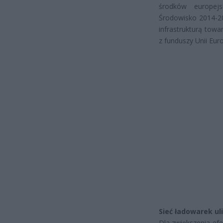
środków europej
Środowisko 2014-2
infrastrukturą towa
z funduszy Unii Eur
Sieć ładowarek ul
Dla zwiększenia ef