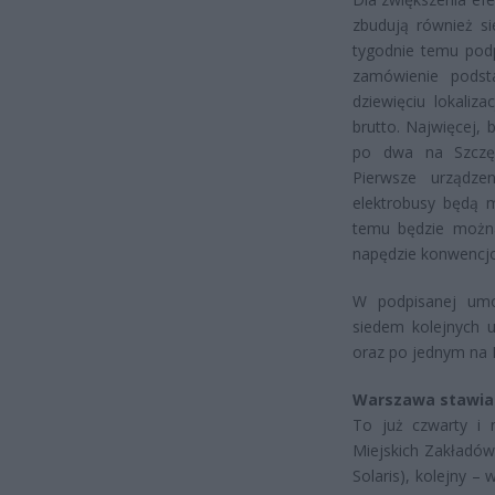
zbudują również s
tygodnie temu pod
zamówienie podst
dziewięciu lokaliz
brutto. Najwięcej,
po dwa na Szczęś
Pierwsze urządze
elektrobusy będą m
temu będzie można
napędzie konwencj
W podpisanej umo
siedem kolejnych u
oraz po jednym na B
Warszawa stawia 
To już czwarty i 
Miejskich Zakładów
Solaris), kolejny 