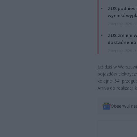
ZUS podniesie
wynieść wypł
7 sierpnia 2026 19
ZUS zmieni w
dostać senio
7 sierpnia 2026 13
Już dziś w Warszawi
pojazdów elektrycz
kolejne 54 przegu
Arriva do realizacji
Obserwuj na