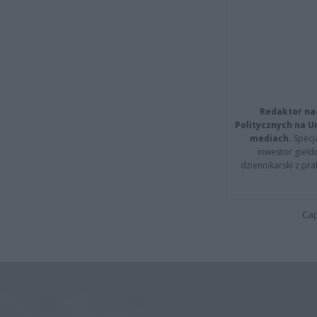
Redaktor na
Politycznych na 
mediach.
Specja
inwestor giełd
dziennikarski z pr
Cap