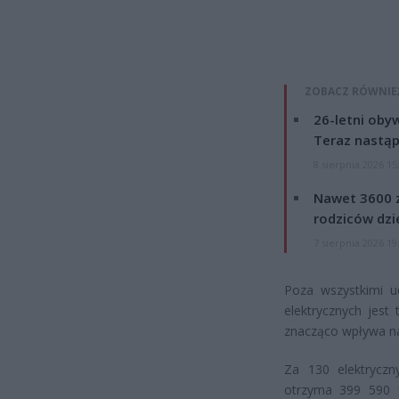
ZOBACZ RÓWNIE
26-letni obyw
Teraz nastąp
8 sierpnia 2026 15
Nawet 3600 z
rodziców dzie
7 sierpnia 2026 19
Poza wszystkimi u
elektrycznych jest
znacząco wpływa na
Za 130 elektryczn
otrzyma 399 590 1