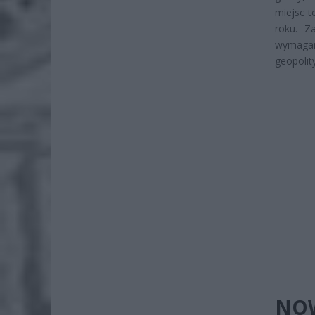
miejsc 
roku. Z
wymagan
geopolit
NOW