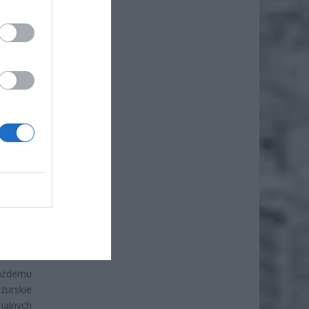
iero
ł.
 modelu
a życie
, które
ypadku
owadzić
ażdemu
zurskie
cjalnych