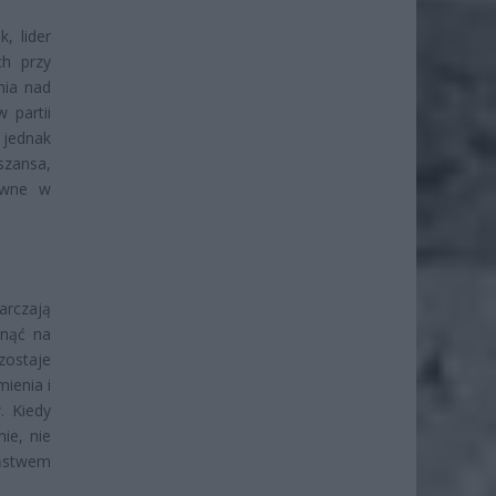
, lider
ch przy
nia nad
 partii
 jednak
 szansa,
ewne w
arczają
ynąć na
ostaje
ienia i
. Kiedy
ie, nie
stwem