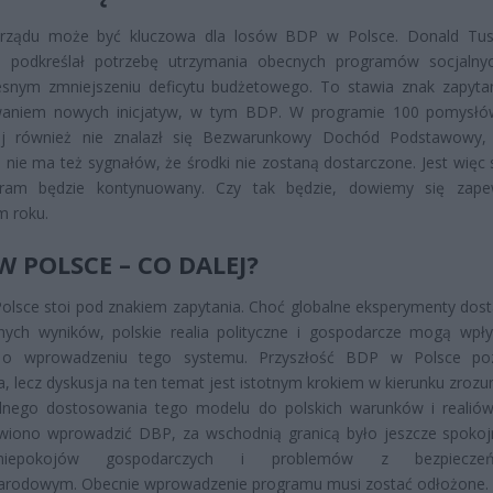
rządu może być kluczowa dla losów BDP w Polsce. Donald Tusk
i, podkreślał potrzebę utrzymania obecnych programów socjalny
esnym zmniejszeniu deficytu budżetowego. To stawia znak zapyta
waniem nowych inicjatyw, w tym BDP. W programie 100 pomysłów
ej również nie znalazł się Bezwarunkowy Dochód Podstawowy,
ie nie ma też sygnałów, że środki nie zostaną dostarczone. Jest więc
ram będzie kontynuowany. Czy tak będzie, dowiemy się zap
m roku.
W POLSCE – CO DALEJ?
lsce stoi pod znakiem zapytania. Choć globalne eksperymenty dost
nych wyników, polskie realia polityczne i gospodarcze mogą wpł
 o wprowadzeniu tego systemu. Przyszłość BDP w Polsce poz
, lecz dyskusja na ten temat jest istotnym krokiem w kierunku zrozum
lnego dostosowania tego modelu do polskich warunków i realiów
wiono wprowadzić DBP, za wschodnią granicą było jeszcze spokojn
iepokojów gospodarczych i problemów z bezpieczeń
arodowym. Obecnie wprowadzenie programu musi zostać odłożone.