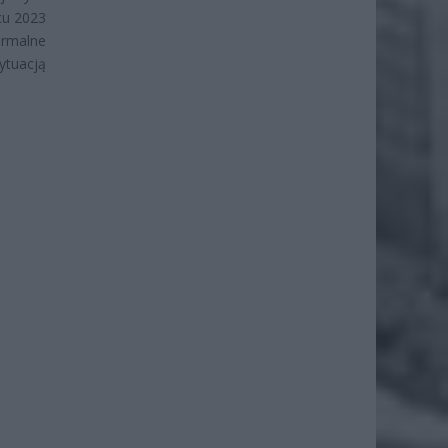
cu 2023
ormalne
tuacją