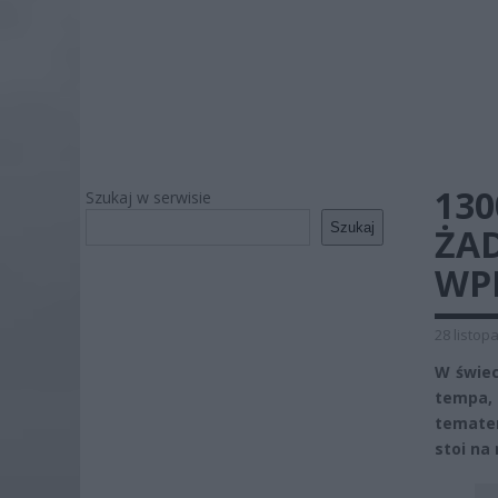
130
Szukaj w serwisie
Szukaj
ŻA
WP
28 listop
W świec
tempa,
tematem
stoi na