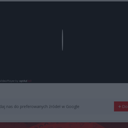
Play
aj nas do preferowanych źródeł w Google
Do