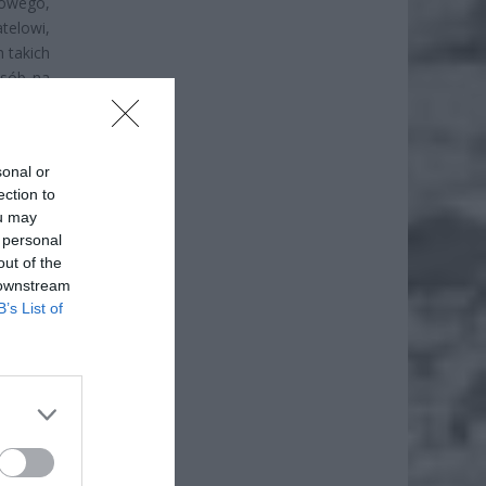
sowego,
elowi,
h takich
osób na
sonal or
ection to
ou may
 personal
out of the
 downstream
B’s List of