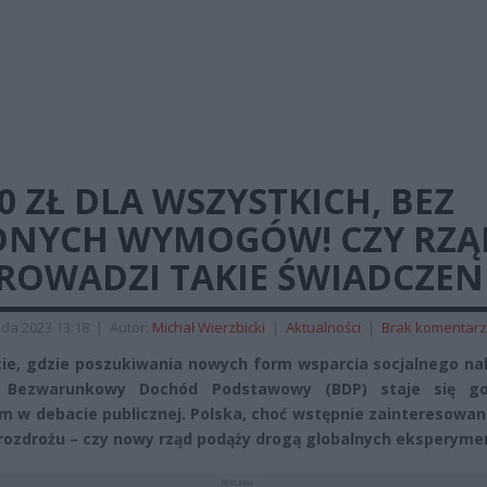
0 ZŁ DLA WSZYSTKICH, BEZ
DNYCH WYMOGÓW! CZY RZĄ
ROWADZI TAKIE ŚWIADCZEN
ada 2023 13:18
|
Autor:
Michał Wierzbicki
|
Aktualności
|
Brak komentar
ie, gdzie poszukiwania nowych form wsparcia socjalnego nab
 Bezwarunkowy Dochód Podstawowy (BDP) staje się g
 w debacie publicznej. Polska, choć wstępnie zainteresowan
 rozdrożu – czy nowy rząd podąży drogą globalnych eksperym
REKLAMA