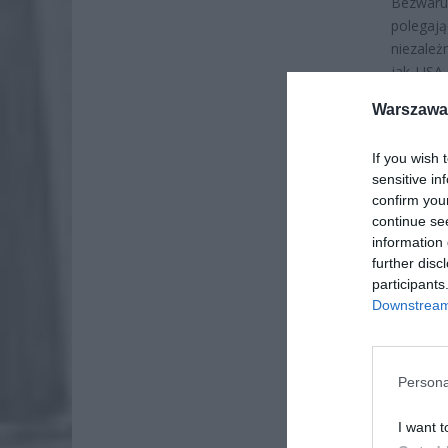
Bezwaru
polegaj
niezależ
jak USA,
walkę z 
Warszawa 
If you wish 
sensitive in
confirm you
continue se
information 
further disc
participants
Downstream 
Persona
I want t