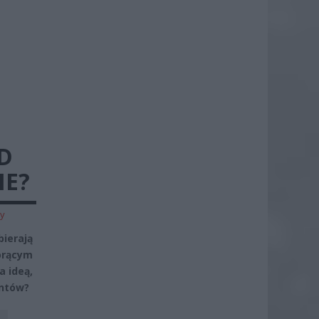
D
IE?
zy
ierają
orącym
a ideą,
entów?