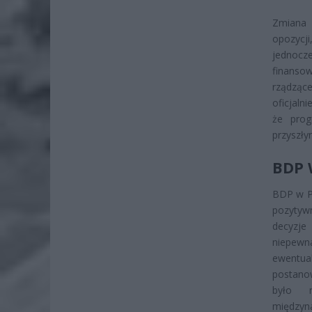
Zmiana 
opozycj
jednocz
finanso
rządząc
oficjaln
że prog
przyszły
BDP 
BDP w Po
pozytyw
decyzje
niepewna
ewentua
postano
było n
międzyn