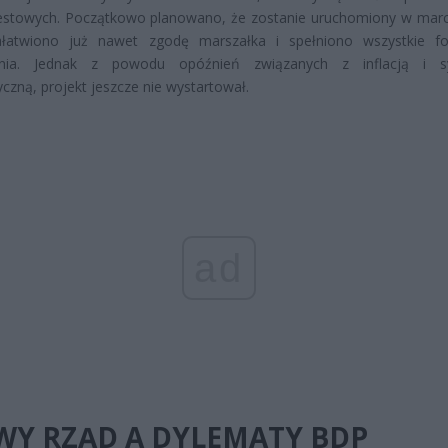
testowych. Początkowo planowano, że zostanie uruchomiony w mar
ałatwiono już nawet zgodę marszałka i spełniono wszystkie f
ia. Jednak z powodu opóźnień związanych z inflacją i sy
yczną, projekt jeszcze nie wystartował.
ad
Y RZĄD A DYLEMATY BDP