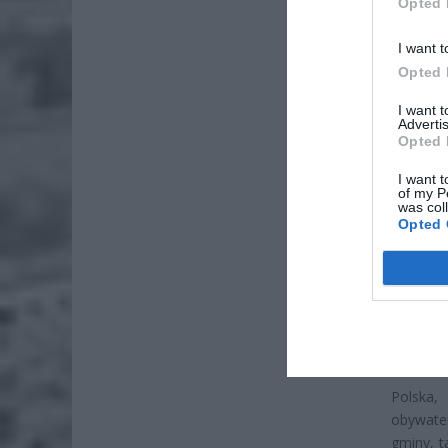
Opted 
ZOBA
Lid
I want t
po
Opted 
4 si
I want 
Advertis
Pie
Opted 
Wni
I want t
4 si
of my P
was col
Opted 
Swego c
i badan
badanych
mówiły,
wprowadz
to świad
Polska
obywatel
gminy, t