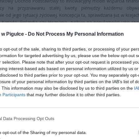
nkowy Dochód Podstawowy to innowacyjny model wsparcia finan
ący na przyznawaniu stałej kwoty pieniędzy każdemu obywat
nie od jego sytuacji życiowej. Koncepcja ta, sprawdzana już w krajac
 Kanada, Finlandia czy Hiszpania, zyskuje na popularności jako sp
ubóstwem i nierównościami.
w Pigułce -
Do Not Process My Personal Information
to opt-out of the sale, sharing to third parties, or processing of your per
formation for targeted advertising by us, please use the below opt-out s
r selection. Please note that after your opt-out request is processed y
eing interest-based ads based on personal information utilized by us or
disclosed to third parties prior to your opt-out. You may separately opt-
ad
losure of your personal information by third parties on the IAB’s list of
. This information may also be disclosed by us to third parties on the
IA
Participants
that may further disclose it to other third parties.
l Data Processing Opt Outs
o opt-out of the Sharing of my personal data.