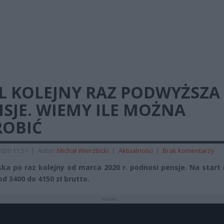
DL KOLEJNY RAZ PODWYŻSZA
SJE. WIEMY ILE MOŻNA
ROBIĆ
2020 11:51
|
Autor:
Michał Wierzbicki
|
Aktualności
|
Brak komentarzy
lska po raz kolejny od marca 2020 r. podnosi pensje. Na star
od 3400 do 4150 zł brutto.
REKLAMA