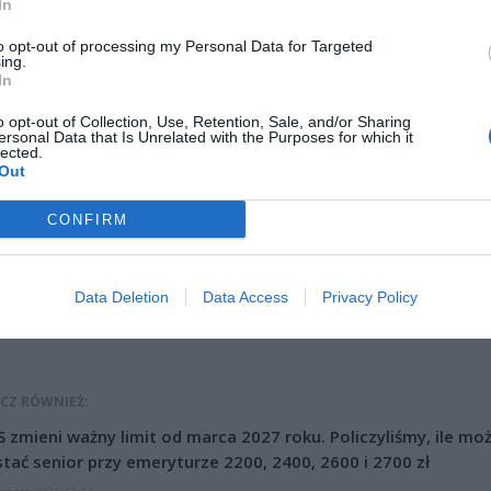
In
to opt-out of processing my Personal Data for Targeted
ing.
In
o opt-out of Collection, Use, Retention, Sale, and/or Sharing
ersonal Data that Is Unrelated with the Purposes for which it
lected.
Out
ad
CONFIRM
Data Deletion
Data Access
Privacy Policy
CZ RÓWNIEŻ:
 zmieni ważny limit od marca 2027 roku. Policzyliśmy, ile mo
tać senior przy emeryturze 2200, 2400, 2600 i 2700 zł