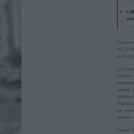
7 si
Lid
po
4 si
Poziom w
nią kos
wyda w 2
Lidl Pol
centrów
minimum
opiekę 
Multispo
maluszka
na rozw
awanse 
Ponad 2