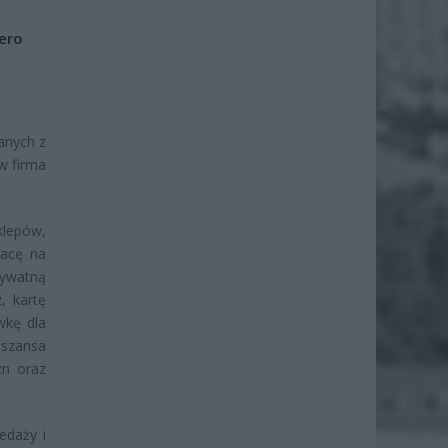
iero
anych z
w firma
klepów,
racę na
rywatną
, kartę
wkę dla
ż szansa
zn oraz
edaży i