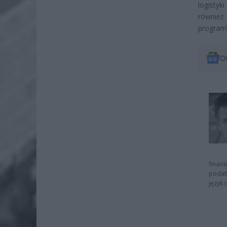
logistyk
również 
program
O
finans
podat
język 