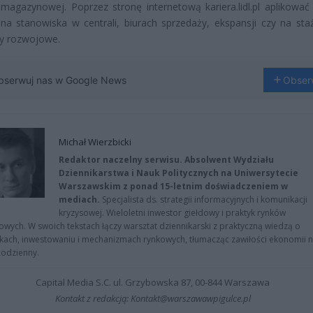
i magazynowej. Poprzez stronę internetową kariera.lidl.pl aplikowa
na stanowiska w centrali, biurach sprzedaży, ekspansji czy na sta
y rozwojowe.
bserwuj nas w Google News
Obser
Michał Wierzbicki
Redaktor naczelny serwisu. Absolwent Wydziału
Dziennikarstwa i Nauk Politycznych na Uniwersytecie
Warszawskim z ponad 15-letnim doświadczeniem w
mediach.
Specjalista ds. strategii informacyjnych i komunikacji
kryzysowej. Wieloletni inwestor giełdowy i praktyk rynków
owych. W swoich tekstach łączy warsztat dziennikarski z praktyczną wiedzą o
kach, inwestowaniu i mechanizmach rynkowych, tłumacząc zawiłości ekonomii 
codzienny.
Capital Media S.C. ul. Grzybowska 87, 00-844 Warszawa
Kontakt z redakcją: Kontakt@warszawawpigulce.pl