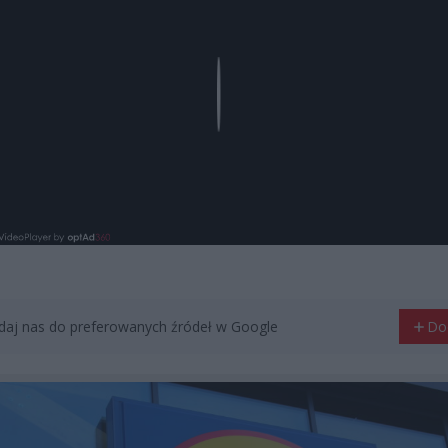
Play
aj nas do preferowanych źródeł w Google
Do