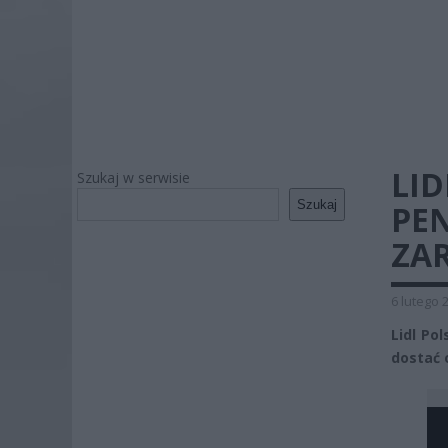
LI
Szukaj w serwisie
Szukaj
PEN
ZA
6 lutego 
Lidl Po
dostać 