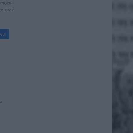
ć można
że oraz
wuj
na