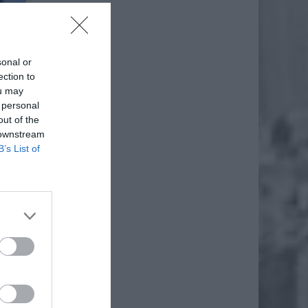
sonal or
ection to
ou may
 personal
out of the
 downstream
B’s List of
handlu.
utto do
rantuje
 latach