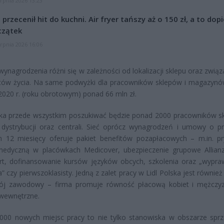
erpnia 2026 13:23
l przecenił hit do kuchni. Air fryer tańszy aż o 150 zł, a to dop
czątek
erpnia 2026 16:06
ynagrodzenia różni się w zależności od lokalizacji sklepu oraz związ
ztów życia. Na same podwyżki dla pracowników sklepów i magazynó
020 r. (roku obrotowym) ponad 66 mln zł.
ska przede wszystkim poszukiwać będzie ponad 2000 pracowników s
 dystrybucji oraz centrali. Sieć oprócz wynagrodzeń i umowy o p
 12 miesięcy oferuje pakiet benefitów pozapłacowych – m.in. p
medyczną w placówkach Medicover, ubezpieczenie grupowe Allianz
rt, dofinansowanie kursów języków obcych, szkolenia oraz „wypra
” czy pierwszoklasisty. Jedną z zalet pracy w Lidl Polska jest równie
ój zawodowy – firma promuje równość płacową kobiet i mężczy
wewnętrzne.
000 nowych miejsc pracy to nie tylko stanowiska w obszarze sprz