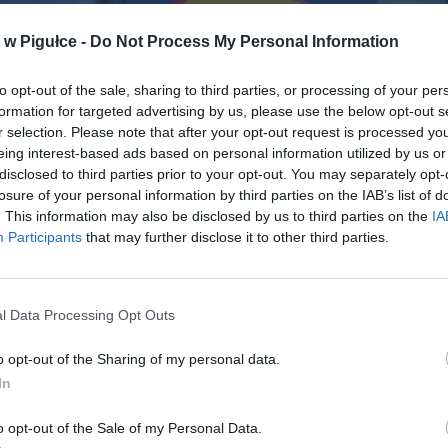
w Pigułce -
Do Not Process My Personal Information
to opt-out of the sale, sharing to third parties, or processing of your per
formation for targeted advertising by us, please use the below opt-out s
r selection. Please note that after your opt-out request is processed y
eing interest-based ads based on personal information utilized by us or
disclosed to third parties prior to your opt-out. You may separately opt-
losure of your personal information by third parties on the IAB’s list of
. This information may also be disclosed by us to third parties on the
IA
Participants
that may further disclose it to other third parties.
Fot. Warszawa w Pigułce
l Data Processing Opt Outs
e Lidl Polska zarobki są znacznie wyższe od średnich wynagrodzeń w 
o opt-out of the Sharing of my personal data.
kiem marca 2020 r. pracownicy sklepów będą zarabiać od 3 400 zł br
In
 brutto na początku zatrudnienia. Już po roku pracy pracodawca gwa
łacy do poziomu – 3 500 zł brutto do 4 350 zł brutto, a po dwóch
o opt-out of the Sale of my Personal Data.
acy od 3 700 zł brutto do 4 600 zł brutto.