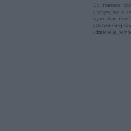
Do zdarzenia dosz
przebywająca u sw
wymierzone między
pokrzywdzonej powa
udzielono jej pomo