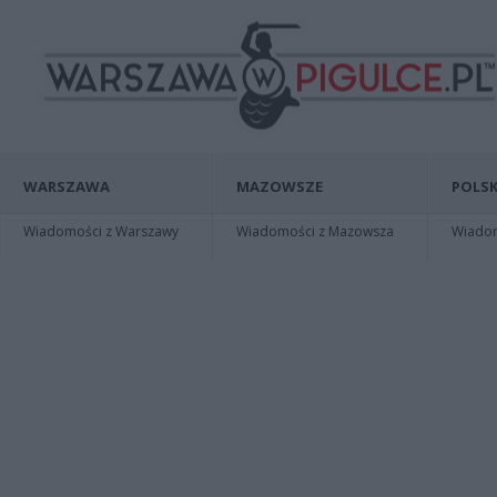
WARSZAWA
MAZOWSZE
POLSK
Wiadomości z Warszawy
Wiadomości z Mazowsza
Wiadomo