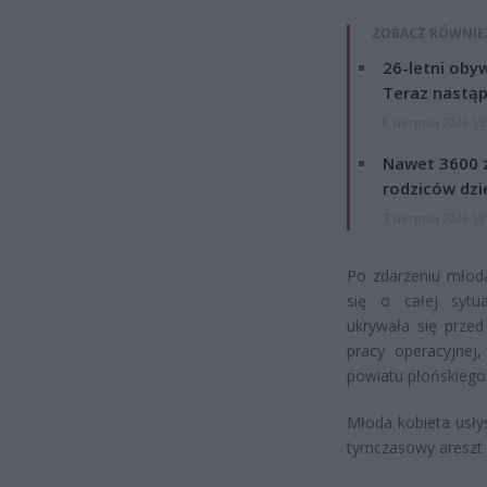
ZOBACZ RÓWNIE
26-letni obyw
Teraz nastąp
8 sierpnia 2026 15
Nawet 3600 z
rodziców dzie
7 sierpnia 2026 19
Po zdarzeniu młoda
się o całej sytua
ukrywała się przed
pracy operacyjnej,
powiatu płońskiego
Młoda kobieta usły
tymczasowy areszt 