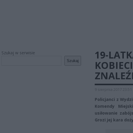
19-LATK
Szukaj w serwisie
Szukaj
KOBIEC
ZNALEŹ
9 sierpnia 2017 23:51
Policjanci z Wydz
Komendy Miejski
usiłowanie zabój
Grozi jej kara do