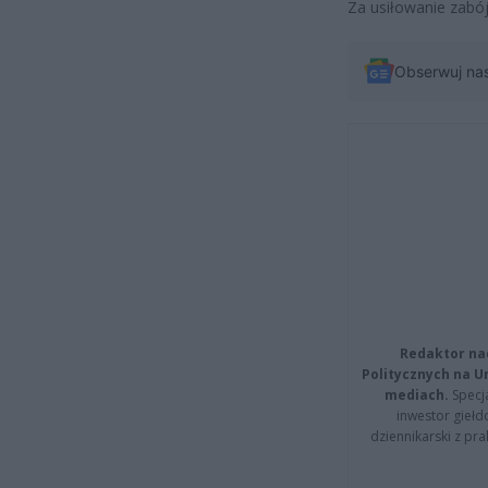
Za usiłowanie zabó
Obserwuj na
Redaktor na
Politycznych na 
mediach.
Specja
inwestor giełd
dziennikarski z pr