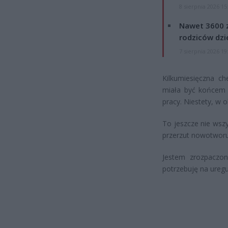
8 sierpnia 2026 15
Nawet 3600 z
rodziców dzie
7 sierpnia 2026 19
Kilkumiesięczna ch
miała być końcem
pracy. Niestety, w 
To jeszcze nie wsz
przerzut nowotworu
Jestem zrozpaczon
potrzebuję na uregu