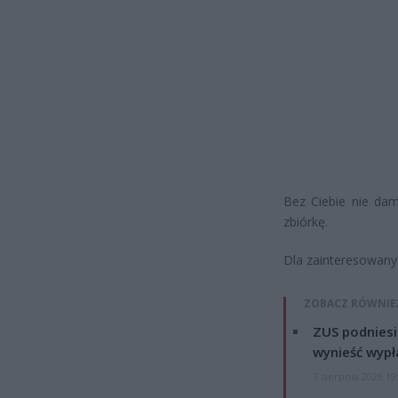
Bez Ciebie nie dam
zbiórkę.
Dla zainteresowan
ZOBACZ RÓWNIE
ZUS podniesie
wynieść wypł
7 sierpnia 2026 19