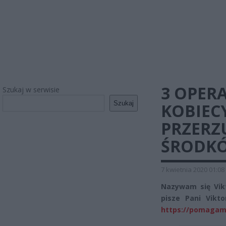
3 OPER
Szukaj w serwisie
Szukaj
KOBIECY
PRZERZU
ŚRODKÓ
7 kwietnia 2020 01:08
Nazywam się Vikt
pisze Pani Vikto
https://pomagam.