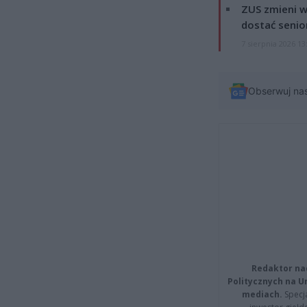
ZUS zmieni w
dostać senio
7 sierpnia 2026 13
Obserwuj na
Redaktor na
Politycznych na 
mediach.
Specja