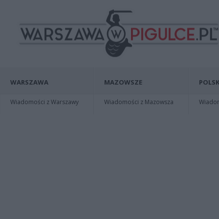
WARSZAWA
MAZOWSZE
POLSK
Wiadomości z Warszawy
Wiadomości z Mazowsza
Wiadomo