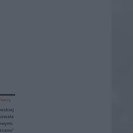
ntarzy
wskiej
mowała
owymi.
stanu”