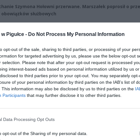
chanie Szymona Hołowni przerwane. Marszałek poprosił o prz
 obowiązków służbowych
CZ RÓWNIEŻ:
w Pigułce -
Do Not Process My Personal Information
l przecenił hit do kuchni. Air fryer tańszy aż o 150 zł, a to dop
czątek
to opt-out of the sale, sharing to third parties, or processing of your per
erpnia 2026 16:06
formation for targeted advertising by us, please use the below opt-out s
r selection. Please note that after your opt-out request is processed y
niądze dla milionów polskich rodzin. ZUS wypłacił już 173 mln z
eing interest-based ads based on personal information utilized by us or
oski wciąż można składać
disclosed to third parties prior to your opt-out. You may separately opt-
losure of your personal information by third parties on the IAB’s list of
erpnia 2026 12:56
. This information may also be disclosed by us to third parties on the
IA
Participants
that may further disclose it to other third parties.
l Data Processing Opt Outs
o opt-out of the Sharing of my personal data.