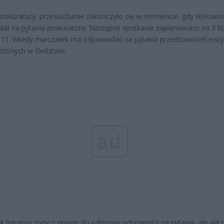
rokuratury, przesłuchanie zakończyło się w momencie, gdy Hołowni
ał na pytania prokuratora. Następne spotkanie zaplanowano na 3 li
 11. Wtedy marszałek ma odpowiadać na pytania przedstawicieli insty
zonych w śledztwie.
ad
k był pouczony o prawie do odmowy odpowiedzi na pytania, ale ani r