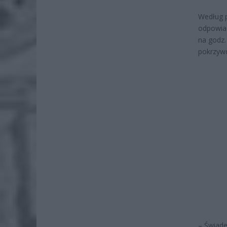
Według p
odpowiad
na godz.
pokrzywd
– Świade