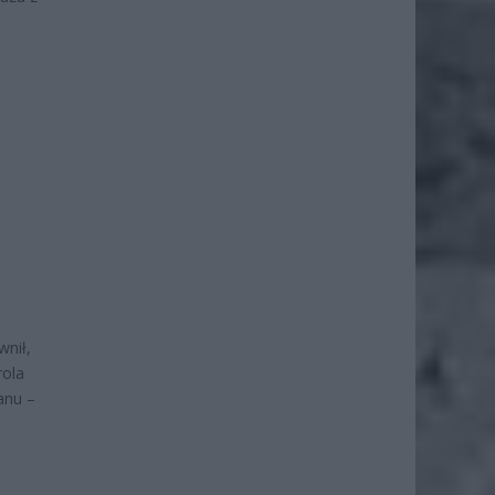
wnił,
rola
anu –