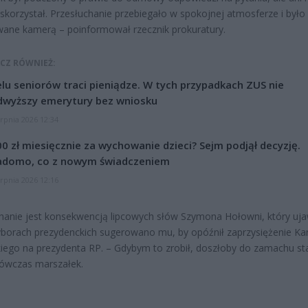
 skorzystał. Przesłuchanie przebiegało w spokojnej atmosferze i było
wane kamerą – poinformował rzecznik prokuratury.
CZ RÓWNIEŻ:
lu seniorów traci pieniądze. W tych przypadkach ZUS nie
dwyższy emerytury bez wniosku
erpnia 2026 12:34
0 zł miesięcznie za wychowanie dzieci? Sejm podjął decyzję.
adomo, co z nowym świadczeniem
erpnia 2026 12:16
hanie jest konsekwencją lipcowych słów Szymona Hołowni, który uja
borach prezydenckich sugerowano mu, by opóźnił zaprzysiężenie Ka
ego na prezydenta RP. – Gdybym to zrobił, doszłoby do zamachu st
ówczas marszałek.