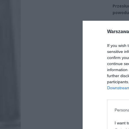
Przesłu
powodu
ZOBA
Warszawa 
Lid
po
If you wish 
4 si
sensitive in
confirm you
Pie
continue se
Wni
information 
further disc
4 si
participants
Downstream 
Persona
I want t