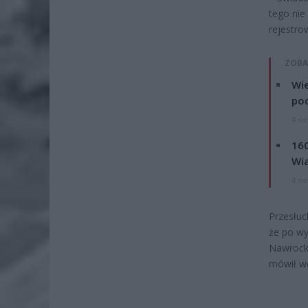
tego nie
rejestro
ZOBA
Wie
po
4 si
160
Wi
4 si
Przesłuc
że po wy
Nawrocki
mówił w