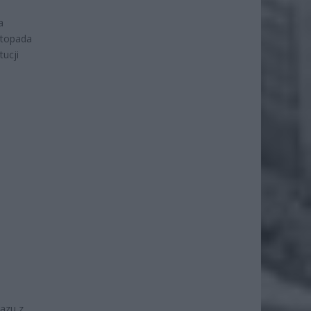
a
stopada
tucji
azu z