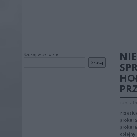
NI
Szukaj w serwisie
Szukaj
SP
HO
PR
10 paździ
Przesł
prokur
prokura
Kolejn