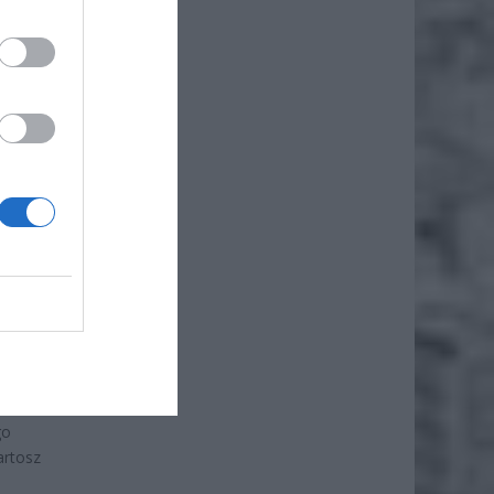
ze,
ego
zawie,
dziną
go
artosz