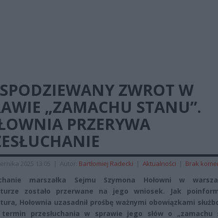
ESPODZIEWANY ZWROT W
RAWIE „ZAMACHU STANU”.
ŁOWNIA PRZERYWA
ZESŁUCHANIE
ernika 2025 13:05
|
Autor:
Bartłomiej Radecki
|
Aktualności
|
Brak kome
uchanie marszałka Sejmu Szymona Hołowni w warsza
aturze zostało przerwane na jego wniosek. Jak poinfor
tura, Hołownia uzasadnił prośbę ważnymi obowiązkami służb
y termin przesłuchania w sprawie jego słów o „zamachu 