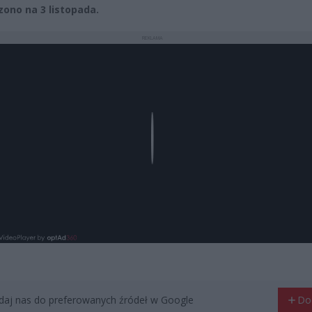
ono na 3 listopada.
REKLAMA
Play
aj nas do preferowanych źródeł w Google
Do