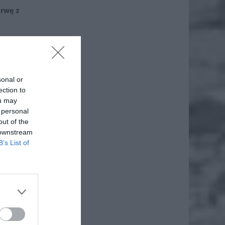
erwę z
iero
sonal or
ection to
ou may
ł.
 personal
out of the
 downstream
B’s List of