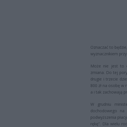
Oznaczać to będzie,
wyznacznikiem przy
Może nie jest to 
zmiana. Do tej por
drugie i trzecie dz
800 zł na osobę w r
a i tak zachowają 
W grudniu ministe
dochodowego na 5
podwyższenia płacy 
rękę”. Dla wielu r