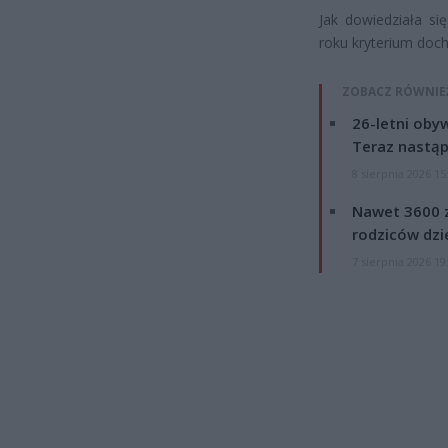
Jak dowiedziała si
roku kryterium doc
ZOBACZ RÓWNIE
26-letni obyw
Teraz nastąp
8 sierpnia 2026 15
Nawet 3600 z
rodziców dzie
7 sierpnia 2026 19