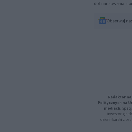
dofinansowania z p
Obserwuj na
Redaktor na
Politycznych na 
mediach.
Specja
inwestor giełd
dziennikarski z pr