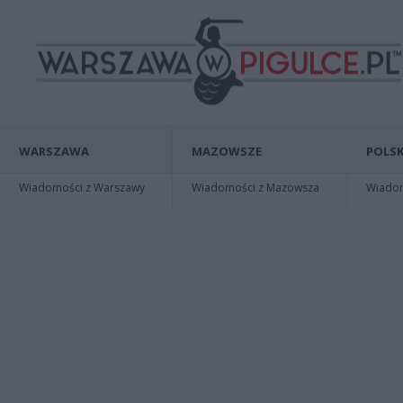
WARSZAWA
MAZOWSZE
POLSK
Wiadomości z Warszawy
Wiadomości z Mazowsza
Wiadomo