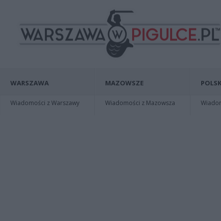
WARSZAWA
MAZOWSZE
POLSK
Wiadomości z Warszawy
Wiadomości z Mazowsza
Wiadomo