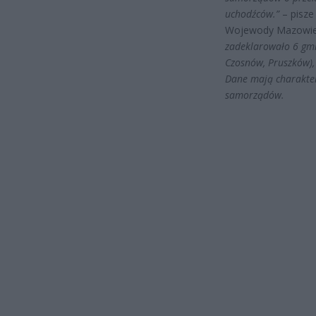
uchodźców.”
– pisze
Wojewody Mazowie
zadeklarowało 6 gmi
Czosnów, Pruszków),
Dane mają charakter 
samorządów.