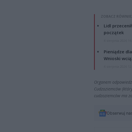
ZOBACZ RÓWNIE
Lidl przeceni
początek
4 sierpnia 2026 16
Pieniądze dla
Wnioski wcią
4 sierpnia 2026 12
Organem odpowiedzi
Cudzoziemców (który
cudzoziemców ma zad
Obserwuj na