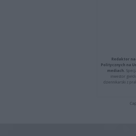
Redaktor na
Politycznych na 
mediach.
Specja
inwestor giełd
dziennikarski z pr
Cap