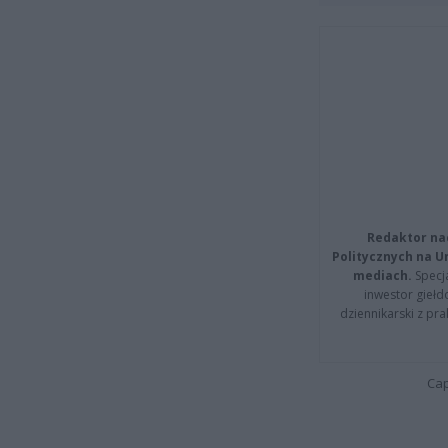
Redaktor na
Politycznych na 
mediach.
Specja
inwestor giełd
dziennikarski z pr
Cap