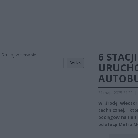
6 STACJ
Szukaj w serwisie
Szukaj
URUCHO
AUTOB
21 maja 2025 21:33
|
W środę wieczor
technicznej, k
pociągów na lini
od stacji Metro M