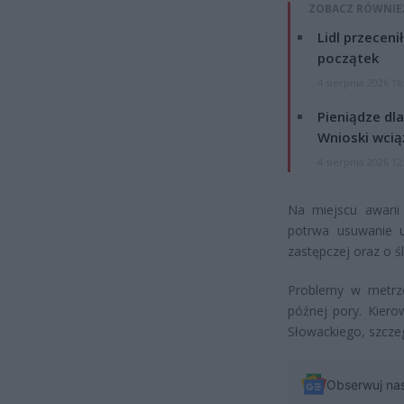
ZOBACZ RÓWNIE
Lidl przeceni
początek
4 sierpnia 2026 16
Pieniądze dla
Wnioski wcią
4 sierpnia 2026 12
Na miejscu awarii
potrwa usuwanie u
zastępczej oraz o 
Problemy w metrz
późnej pory. Kiero
Słowackiego, szczeg
Obserwuj na