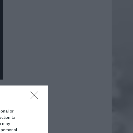
sonal or
ection to
ou may
 personal