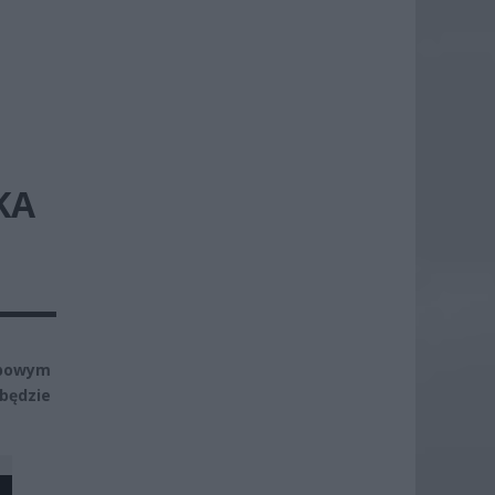
KA
obowym
 będzie