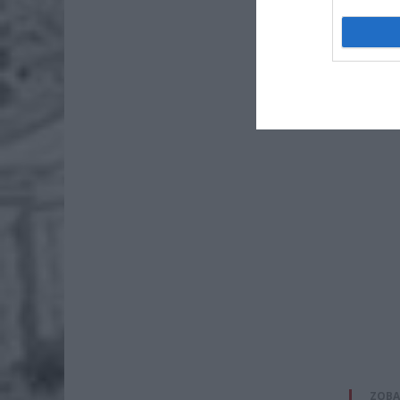
Stan row
przyczyn
ZOBA