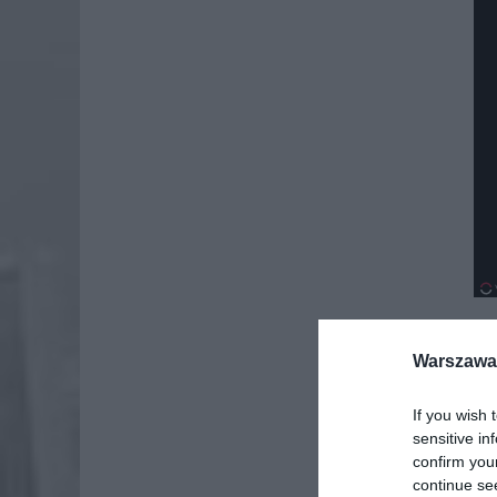
Warszawa 
If you wish 
sensitive in
confirm you
continue se