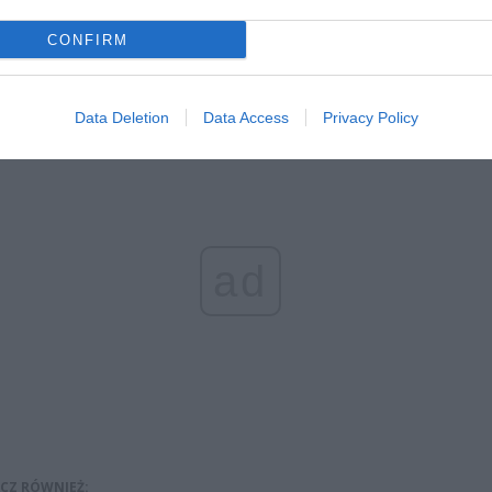
Pigułce
Pigułce
Pigułce
CONFIRM
erzystki jest krytyczny. Na miejscu pracują policjanci, którzy wyj
y oraz okoliczności tego zdarzenia. Nie ma dużych utrudnień.
Data Deletion
Data Access
Privacy Policy
ad
CZ RÓWNIEŻ: