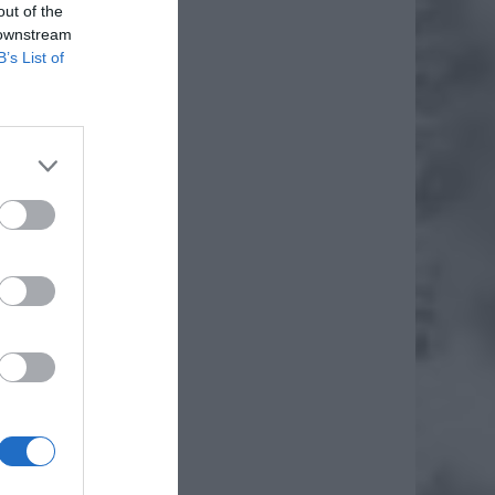
out of the
 downstream
B’s List of
daj
awa w