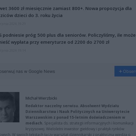
et 3600 zł miesięcznie zamiast 800+. Nowa propozycja dla
ziców dzieci do 3. roku życia
erpnia 2026 19:29
 podniesie próg 500 plus dla seniorów. Policzyliśmy, ile może
ieść wypłata przy emeryturze od 2200 do 2700 zł
erpnia 2026 19:14
bserwuj nas w Google News
Obser
Michał Wierzbicki
Redaktor naczelny serwisu. Absolwent Wydziału
Dziennikarstwa i Nauk Politycznych na Uniwersytecie
Warszawskim z ponad 15-letnim doświadczeniem w
mediach.
Specjalista ds. strategii informacyjnych i komunikacji
kryzysowej. Wieloletni inwestor giełdowy i praktyk rynków
owych. W swoich tekstach łączy warsztat dziennikarski z praktyczną wiedzą o