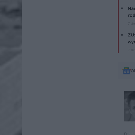
Naw
rod
7 si
ZUS
wyn
7 si
O
finans