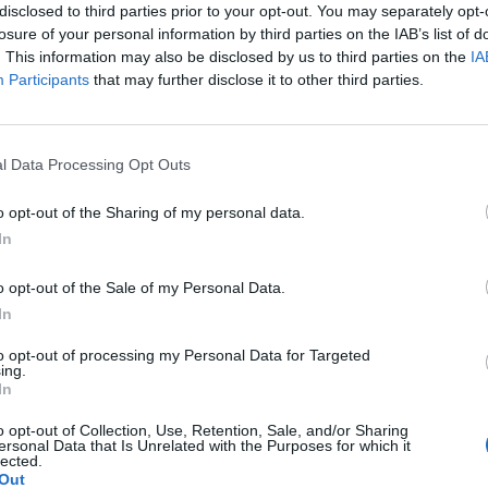
ad
disclosed to third parties prior to your opt-out. You may separately opt-
losure of your personal information by third parties on the IAB’s list of
. This information may also be disclosed by us to third parties on the
IA
Participants
that may further disclose it to other third parties.
l Data Processing Opt Outs
o opt-out of the Sharing of my personal data.
aj nas do preferowanych źródeł w Google
Do
In
o opt-out of the Sale of my Personal Data.
In
to opt-out of processing my Personal Data for Targeted
ing.
In
o opt-out of Collection, Use, Retention, Sale, and/or Sharing
ersonal Data that Is Unrelated with the Purposes for which it
lected.
kasz / Warszawa w
Fot. Łukasz / Warszawa w
Fot. Łukasz / Warsz
Out