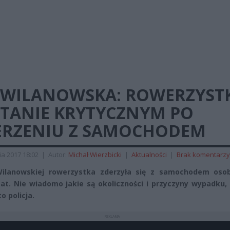
. WILANOWSKA: ROWERZYST
STANIE KRYTYCZNYM PO
ERZENIU Z SAMOCHODEM
ia 2017 18:02
|
Autor:
Michał Wierzbicki
|
Aktualności
|
Brak komentarzy
Wilanowskiej rowerzystka zderzyła się z samochodem os
iat. Nie wiadomo jakie są okoliczności i przyczyny wypadku,
o policja.
REKLAMA