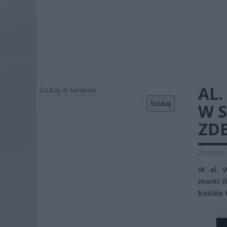
AL
Szukaj w serwisie
Szukaj
W 
ZD
29 sierpn
W al. 
marki f
badała t