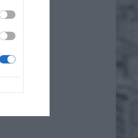
źnień w
 Powód?
tym, że
 cios w
 a teraz