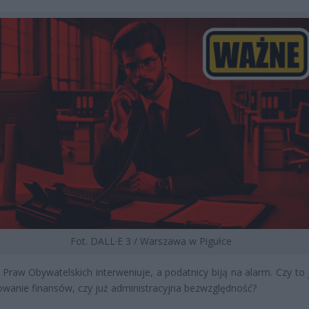
Fot. DALL·E 3 / Warszawa w Pigułce
 Praw Obywatelskich interweniuje, a podatnicy biją na alarm. Czy to 
wanie finansów, czy już administracyjna bezwzględność?