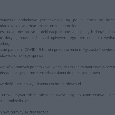
owiązania podatkowe przedawniają się po 5 latach od końc
ndarzowego, w którym minął termin płatności.
jeśli urząd nie otrzymał deklaracji lub nie znał pełnych danych, m
ać decyzję nawet tuż przed upływem tego terminu – co wydłu
edurę.
asie pandemii COVID-19 termin przedawnienia mógł zostać zawiesz
tkowo komplikuje sprawę.
awników i samych podatników uważa, że urzędnicy nadużywają przep
 decyzje są sprzeczne z zasadą zaufania do państwa i prawa.
: dość! Czas na wyjaśnienia i ochronę obywateli
k Praw Obywatelskich oficjalnie zwrócił się do Ministerstwa Fin
nia. Podkreśla, że:
niowe terminy są zbyt krótkie,