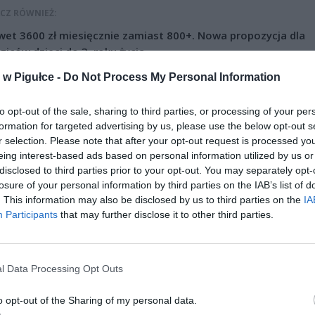
CZ RÓWNIEŻ:
et 3600 zł miesięcznie zamiast 800+. Nowa propozycja dla
ziców dzieci do 3. roku życia
erpnia 2026 19:29
w Pigułce -
Do Not Process My Personal Information
 podniesie próg 500 plus dla seniorów. Policzyliśmy, ile może
to opt-out of the sale, sharing to third parties, or processing of your per
ieść wypłata przy emeryturze od 2200 do 2700 zł
formation for targeted advertising by us, please use the below opt-out s
erpnia 2026 19:14
r selection. Please note that after your opt-out request is processed y
eing interest-based ads based on personal information utilized by us or
disclosed to third parties prior to your opt-out. You may separately opt-
losure of your personal information by third parties on the IAB’s list of
. This information may also be disclosed by us to third parties on the
IA
Participants
that may further disclose it to other third parties.
ad
l Data Processing Opt Outs
o opt-out of the Sharing of my personal data.