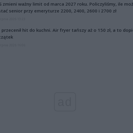
 zmieni ważny limit od marca 2027 roku. Policzyliśmy, ile mo
tać senior przy emeryturze 2200, 2400, 2600 i 2700 zł
erpnia 2026 13:23
l przecenił hit do kuchni. Air fryer tańszy aż o 150 zł, a to dop
czątek
erpnia 2026 16:06
ad