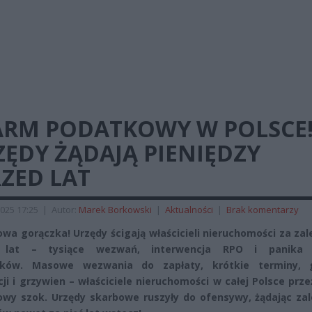
ARM PODATKOWY W POLSCE
ĘDY ŻĄDAJĄ PIENIĘDZY
ZED LAT
025 17:25
|
Autor:
Marek Borkowski
|
Aktualności
|
Brak komentarzy
wa gorączka! Urzędy ścigają właścicieli nieruchomości za zal
 lat – tysiące wezwań, interwencja RPO i panika 
ików. Masowe wezwania do zapłaty, krótkie terminy, 
ji i grzywien – właściciele nieruchomości w całej Polsce prz
wy szok. Urzędy skarbowe ruszyły do ofensywy, żądając zal