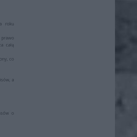
a roku
a prawo
ża całą
ony, co
isów, a
ansów o