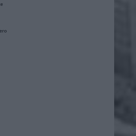
że
iero