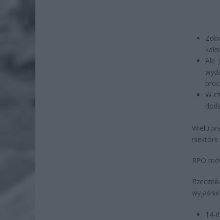
Zob
kale
Ale 
wyd
proc
W cz
doda
Wielu pr
niektóre
RPO mówi
Rzeczni
wyjaśnie
14-d