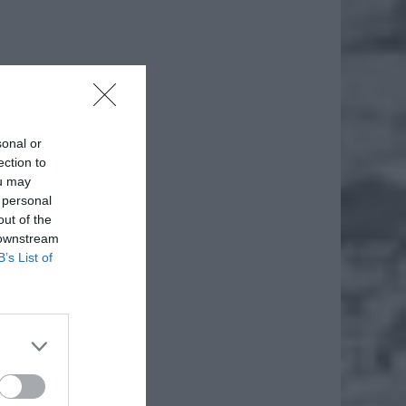
sonal or
ection to
ou may
 personal
out of the
 downstream
B’s List of