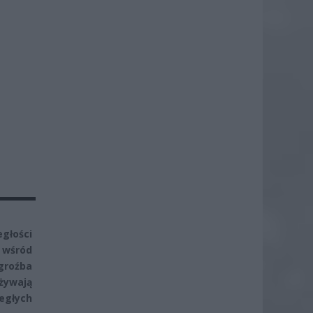
!
egłości
wśród
groźba
eżywają
egłych