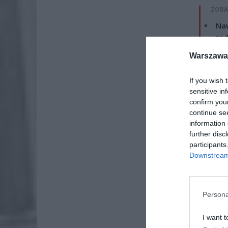
ZOBA
Naw
rod
7 si
Warszawa 
ZUS
If you wish 
wyn
sensitive in
7 si
confirm you
continue se
information 
further disc
participants
Downstream 
Persona
I want t