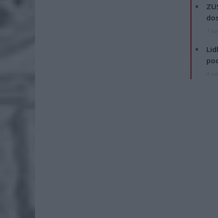
ZUS
dos
7 si
Lid
po
4 si