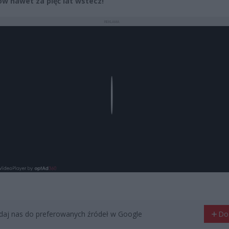
w nawet za pięć lat wstecz!
REKLAMA
Play
aj nas do preferowanych źródeł w Google
Do