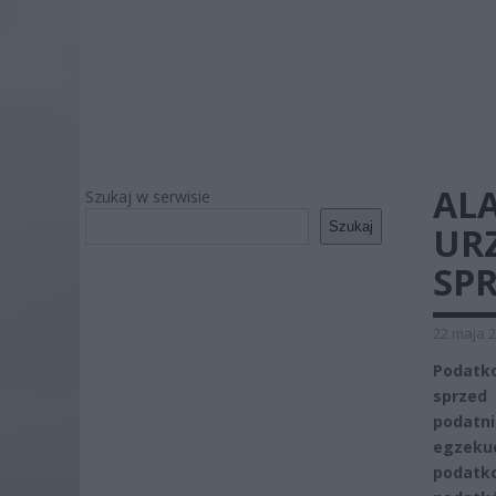
AL
Szukaj w serwisie
Szukaj
URZ
SPR
22 maja 2
Podatko
sprzed
podatn
egzekuc
podatko