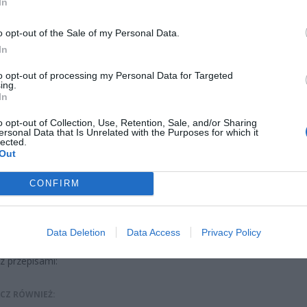
In
o opt-out of the Sale of my Personal Data.
In
 fiskus właśnie teraz przypomina sobie o zaległościach?
to opt-out of processing my Personal Data for Targeted
ing.
ch pandemicznych zawirowań, chaosu w ewidencji gruntów i opó
In
u decyzji podatkowych, urzędy skarbowe ruszyły z lawiną wezwań.
o opt-out of Collection, Use, Retention, Sale, and/or Sharing
ość nadrobienia zaległości – często z kilku lat wstecz. Problem w 
ersonal Data that Is Unrelated with the Purposes for which it
ąda zapłaty w ciągu zaledwie 14 dni, a kwoty bywają szokujące.
lected.
Out
lu właścicieli domów, działek czy mieszkań to niespodziewany
CONFIRM
udżet. Wielu z nich twierdzi, że nigdy wcześniej nie dostali decyzji,
łacić za coś, co – ich zdaniem – dawno się przedawniło.
ienie czy legalna egzekucja? Tu zaczyna się spór
Data Deletion
Data Access
Privacy Policy
z przepisami:
CZ RÓWNIEŻ: