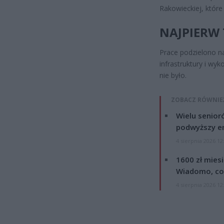
Rakowieckiej, któr
NAJPIERW
Prace podzielono n
infrastruktury i wy
nie było.
ZOBACZ RÓWNIE
Wielu senior
podwyższy e
4 sierpnia 2026 12
1600 zł mies
Wiadomo, co
4 sierpnia 2026 12