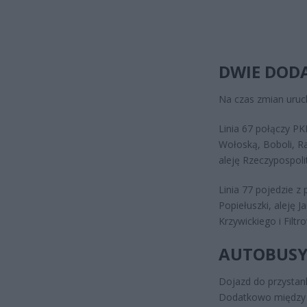
DWIE DOD
Na czas zmian uruch
Linia 67 połączy P
Wołoską, Boboli, R
aleję Rzeczypospolit
Linia 77 pojedzie z
Popiełuszki, aleję 
Krzywickiego i Filtr
AUTOBUSY
Dojazd do przystan
Dodatkowo między