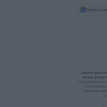
Obserwuj na
Inżynier gastron
Uniwersytecie P
technologii żywności 
w prześwietlani
standardów sanita
pr