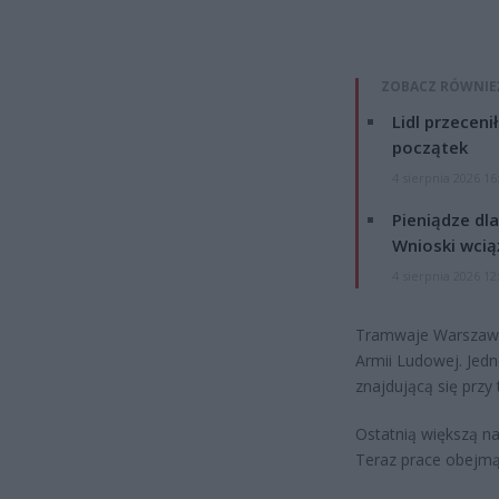
ZOBACZ RÓWNIE
Lidl przeceni
początek
4 sierpnia 2026 16
Pieniądze dla
Wnioski wcią
4 sierpnia 2026 12
Tramwaje Warszawsk
Armii Ludowej. Jed
znajdującą się przy 
Ostatnią większą n
Teraz prace obejmą