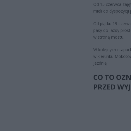
Od 15 czerwca zaję
mieli do dyspozycji
Od piątku 19 czerwc
pasy do jazdy pros
w stronę mostu.
W kolejnych etapach
w kierunku Mokotow
jezdnię.
CO TO OZN
PRZED WYJ