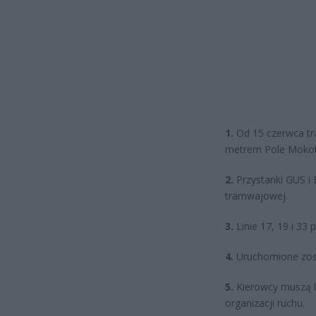
1.
Od 15 czerwca tr
metrem Pole Mokot
2.
Przystanki GUS i
tramwajowej.
3.
Linie 17, 19 i 33
4.
Uruchomione zost
5.
Kierowcy muszą li
organizacji ruchu.