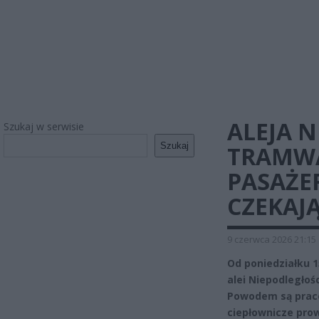
ALEJA 
Szukaj w serwisie
Szukaj
TRAMWA
PASAŻE
CZEKAJ
9 czerwca 2026 21:15
Od poniedziałku 
alei Niepodległo
Powodem są prac
ciepłownicze prow