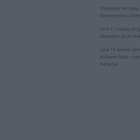
Tramwaje nie będą 
Nowowiejska i Met
Linia 17 między pr
objazdem przez Ra
Linia 19 ominie za
zostanie także czaso
Banacha.