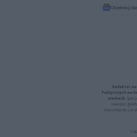
Obserwuj na
Redaktor na
Politycznych na 
mediach.
Specja
inwestor giełd
dziennikarski z pr
Cap