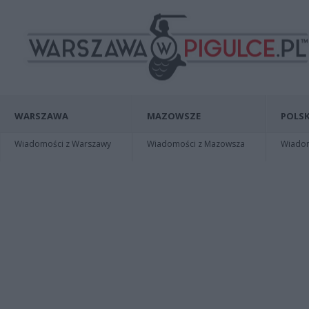
WARSZAWA
MAZOWSZE
POLSK
Wiadomości z Warszawy
Wiadomości z Mazowsza
Wiadomo