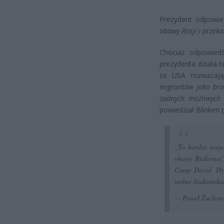
Prezydent odpowied
obawy Rosji i przeka
Chociaż odpowiedź
prezydenta działa t
że USA rozważają
migrantów jako bro
żadnych możliwych 
powiedział Blinken
„To bardzo niepo
obawy Białorusi
Camp David. D
wobec białoruski
— Paweł Żuchow