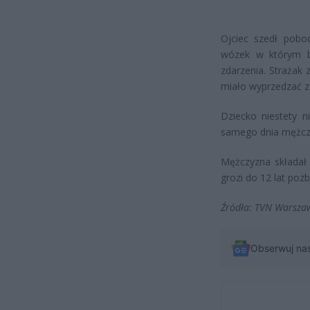
Ojciec szedł pobo
wózek w którym b
zdarzenia. Strażak 
miało wyprzedzać z
Dziecko niestety n
samego dnia mężczy
Mężczyzna składał 
grozi do 12 lat poz
Źródła: TVN Warszaw
Obserwuj na