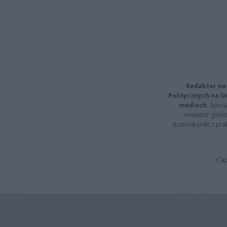
Redaktor na
Politycznych na 
mediach.
Specja
inwestor giełd
dziennikarski z pr
Cap