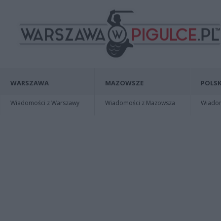
WARSZAWA
MAZOWSZE
POLSK
Wiadomości z Warszawy
Wiadomości z Mazowsza
Wiadomo