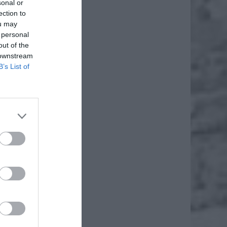
sonal or
ection to
ou may
 personal
out of the
 downstream
B’s List of
ają one