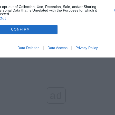
CZ RÓWNIEŻ:
o opt-out of Collection, Use, Retention, Sale, and/or Sharing
ersonal Data that Is Unrelated with the Purposes for which it
letni obywatel Ukrainy zaatakował zakonnicę i zerwał jej krzy
lected.
az nastąpił zwrot w sprawie
Out
erpnia 2026 15:40
CONFIRM
et 3600 zł miesięcznie zamiast 800+. Nowa propozycja dla
ziców dzieci do 3. roku życia
erpnia 2026 19:29
Data Deletion
Data Access
Privacy Policy
ad