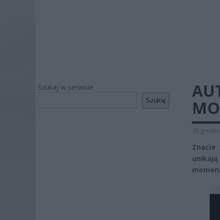
AUT
Szukaj w serwisie
Szukaj
MO
15 grudni
Znacie 
unikaj
momenci