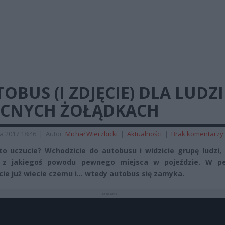
OBUS (I ZDJĘCIE) DLA LUDZI
CNYCH ŻOŁĄDKACH
a 2017 18:46
|
Autor:
Michał Wierzbicki
|
Aktualności
|
Brak komentarzy
to uczucie? Wchodzicie do autobusu i widzicie grupę ludzi,
ą z jakiegoś powodu pewnego miejsca w pojeździe. W 
e już wiecie czemu i… wtedy autobus się zamyka.
REKLAMA