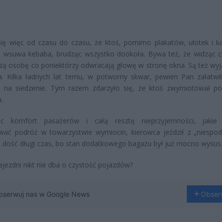
ię więc od czasu do czasu, że ktoś, pomimo plakatów, ulotek i k
e wsuwa kebaba, brudząc wszystko dookoła. Bywa też, że widząc c
szą osobę co poniektórzy odwracają głowę w stronę okna. Są też wy
a. Kilka ładnych lat temu, w potworny skwar, pewien Pan załatwi
y na siedzenie. Tym razem zdarzyło się, że ktoś zwymiotował p
.
ąc komfort pasażerów i całą resztę nieprzyjemności, jakie
ać podróż w towarzystwie wymiocin, kierowca jeździł z „niespod
dość długi czas, bo stan dodatkowego bagażu był już mocno wysus
ajezdni nikt nie dba o czystość pojazdów?
bserwuj nas w Google News
Obser