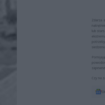
Zdarza s
natrętni
lub star
ekstrem
potrzeb
siedzenia
Pomijaj
powodow
zapewne 
Czy na z
O