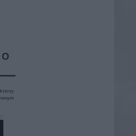
 O
 którzy
pewnym