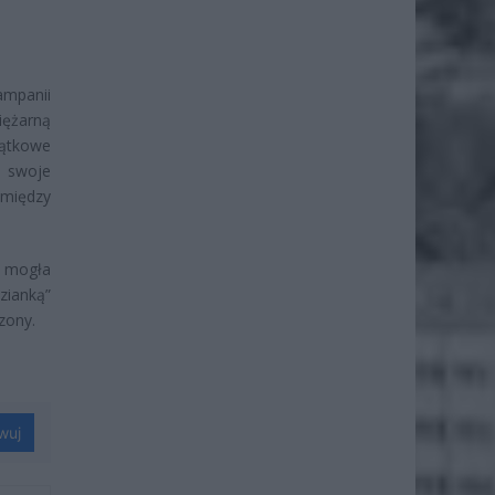
ampanii
iężarną
jątkowe
ł swoje
omiędzy
 mogła
zianką”
zony.
wuj