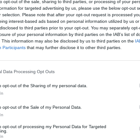
to opt-out of the sale, sharing to third parties, or processing of your per
formation for targeted advertising by us, please use the below opt-out s
r selection. Please note that after your opt-out request is processed y
eing interest-based ads based on personal information utilized by us or
disclosed to third parties prior to your opt-out. You may separately opt-
losure of your personal information by third parties on the IAB’s list of
. This information may also be disclosed by us to third parties on the
IA
Participants
that may further disclose it to other third parties.
l Data Processing Opt Outs
o opt-out of the Sharing of my personal data.
In
Fot. Warszawa w Pigułce
o opt-out of the Sale of my Personal Data.
In
usach komunikacji miejskiej mogą zdarzyć się różne rzeczy. M
to opt-out of processing my Personal Data for Targeted
ardziej i mniej uciążliwych pasażerów.
ing.
In