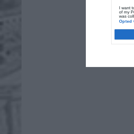
ZOBA
I want t
of my P
26-
was col
Ter
Opted 
8 si
Naw
rod
7 si