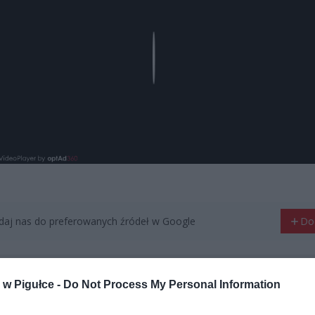
Play
aj nas do preferowanych źródeł w Google
Do
w Pigułce -
Do Not Process My Personal Information