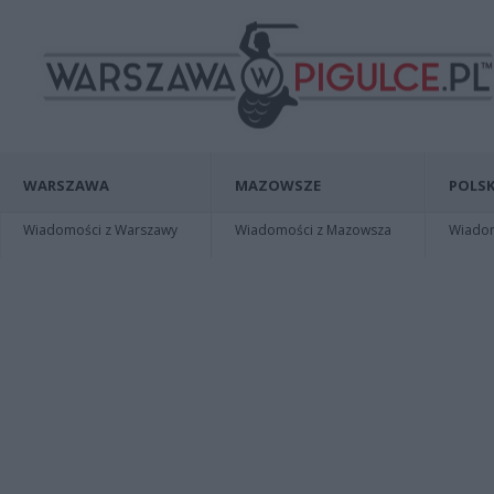
WARSZAWA
MAZOWSZE
POLSK
Wiadomości z Warszawy
Wiadomości z Mazowsza
Wiadomo