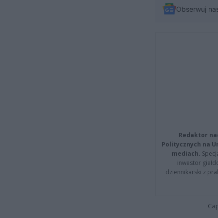
Obserwuj na
Redaktor na
Politycznych na 
mediach.
Specja
inwestor giełd
dziennikarski z pr
Cap