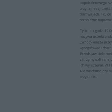
popołudniowego sz
przynajmniej część 
tramwajach. To, co 
techniczne naprawił
Tylko do godz. 12.0
nazywa usterki pro
„Schody muszą przejś
wyregulować i dosto
Przedstawiciele met
zatrzymywali sami p
ich wyłączenie. W I 
Nie wiadomo czy pas
przypadku.