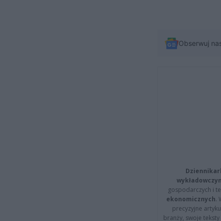
Obserwuj na
Dziennikar
wykładowczyn
gospodarczych i t
ekonomicznych
.
precyzyjne artyku
branży, swoje tekst