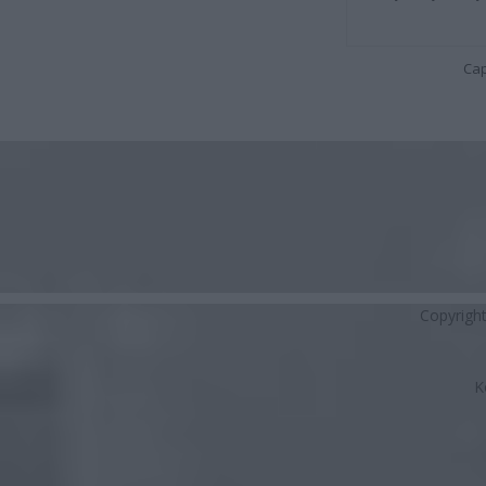
Cap
Copyrigh
K