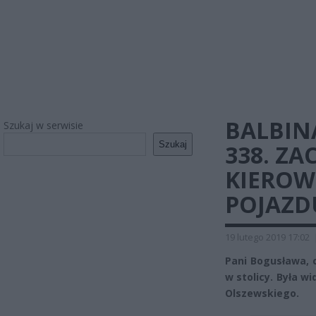
BALBIN
Szukaj w serwisie
Szukaj
338. ZA
KIEROW
POJAZD
19 lutego 2019 17:02
Pani Bogusława, c
w stolicy. Była w
Olszewskiego.