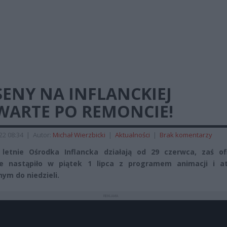
ENY NA INFLANCKIEJ
WARTE PO REMONCIE!
022 08:34
|
Autor:
Michał Wierzbicki
|
Aktualności
|
Brak komentarzy
letnie Ośrodka Inflancka działają od 29 czerwca, zaś ofi
e nastąpiło w piątek 1 lipca z programem animacji i atr
nym do niedzieli.
REKLAMA