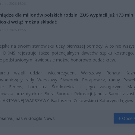
erpnia 2026 16:06
niądze dla milionów polskich rodzin. ZUS wypłacił już 173 mln z
oski wciąż można składać
erpnia 2026 12:56
ejska na swoim stanowisku uczy pierwszej pomocy. A to nie wszys
a DKMS rejestruje także potencjalnych dawców szpiku kostnego
nie podstawionym Krwiobusie można honorowo oddać krew.
rciu wzięli udział: wiceprezydent Warszawy Renata Kazn
ewodniczący rady Warszawy Sławomir Potapowicz, radny Paweł
der Ferens, burmistrz Śródmieścia i jego zastępczyni Mag
owska oraz dyrektor Biura Sportu i Rekreacji Janusz Samel z zas
ra AKTYWNEJ WARSZAWY: Bartoszem Żukowskim i Katarzyną Łęgiewi
bserwuj nas w Google News
Obser