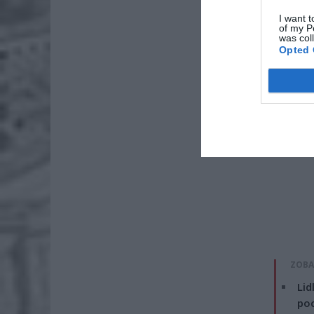
początku
I want t
of my P
was col
Opted 
ZOBA
Lid
po