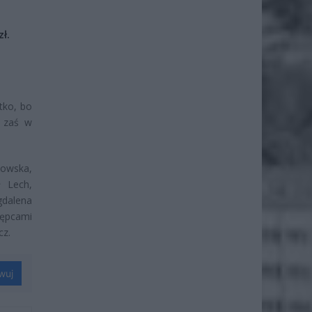
ł.
tko, bo
, zaś w
owska,
 Lech,
dalena
tępcami
cz.
wuj