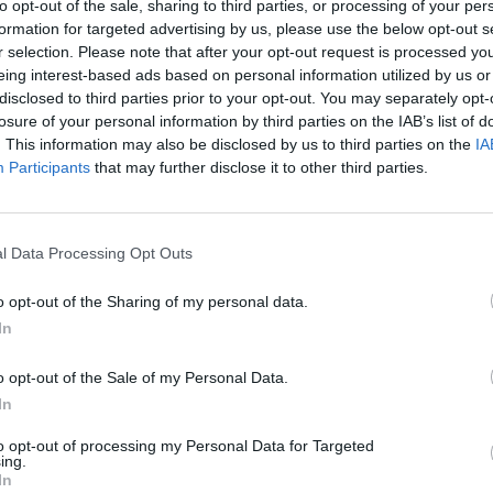
to opt-out of the sale, sharing to third parties, or processing of your per
formation for targeted advertising by us, please use the below opt-out s
r selection. Please note that after your opt-out request is processed y
eing interest-based ads based on personal information utilized by us or
disclosed to third parties prior to your opt-out. You may separately opt-
losure of your personal information by third parties on the IAB’s list of
. This information may also be disclosed by us to third parties on the
IA
Participants
that may further disclose it to other third parties.
l Data Processing Opt Outs
o opt-out of the Sharing of my personal data.
Fot. UM Warszawa
In
a weekendu chętni będą mogli dodatkowo podrygiwać w rytm aqua
o opt-out of the Sale of my Personal Data.
zych zaprosi do zabawy Wodne Przedszkole (z programem niespodzi
In
szystkich przygotowano pokaz ratownictwa medycznego, szcze
to opt-out of processing my Personal Data for Targeted
 dla wypoczywających podczas upałów nad wodą. Jeszcze w ni
ing.
ą się inne atrakcje m.in. kącik literacki, Palestra pływania, ABC pływ
In