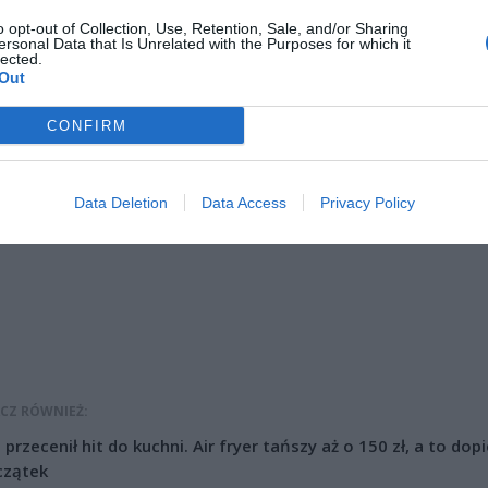
jących i oswajanie z wodą.
o opt-out of Collection, Use, Retention, Sale, and/or Sharing
ersonal Data that Is Unrelated with the Purposes for which it
lected.
Out
CONFIRM
ad
Data Deletion
Data Access
Privacy Policy
CZ RÓWNIEŻ:
l przecenił hit do kuchni. Air fryer tańszy aż o 150 zł, a to dop
czątek