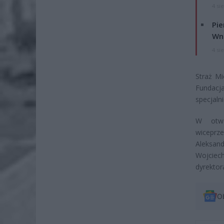
4 si
Pie
Wni
4 si
Straż Mi
Fundacj
specjal
W otwa
wiceprz
Aleksan
Wojciech
dyrekto
O