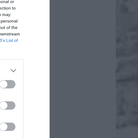
sonal or
ection to
ou may
 personal
out of the
 downstream
B’s List of
 zumby,
anką!),
gólnie
edzielę
ania dla