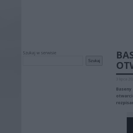
BAS
Szukaj w serwisie
Szukaj
OT
3 lipca 2
Baseny 
otwarci
rozpisa