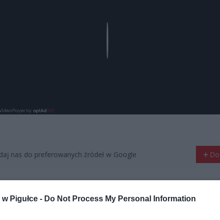
Play
aj nas do preferowanych źródeł w Google
Do
w Pigułce -
Do Not Process My Personal Information