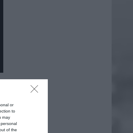
sonal or
ection to
ou may
 personal
out of the