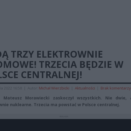
DĄ TRZY ELEKTROWNIE
OMOWE! TRZECIA BĘDZIE W
SCE CENTRALNEJ!
da 2022 16:58
|
Autor:
Michał Wierzbicki
|
Aktualności
|
Brak komentarzy
r Mateusz Morawiecki zaskoczył wszystkich. Nie dwie, 
wnie nuklearne. Trzecia ma powstać w Polsce centralnej.
REKLAMA