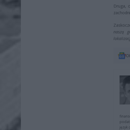
Druga, 
zachodn
Zaskocz
naszą g
lokaliza
O
finans
podat
język 