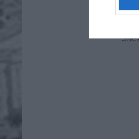
4 si
Premier 
opierał
Lubiatow