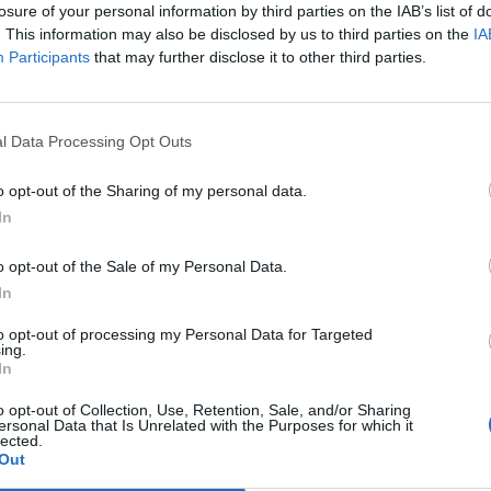
losure of your personal information by third parties on the IAB’s list of
. This information may also be disclosed by us to third parties on the
IA
Participants
that may further disclose it to other third parties.
l Data Processing Opt Outs
o opt-out of the Sharing of my personal data.
aj nas do preferowanych źródeł w Google
Do
In
o opt-out of the Sale of my Personal Data.
In
CZ RÓWNIEŻ:
to opt-out of processing my Personal Data for Targeted
ing.
l przecenił hit do kuchni. Air fryer tańszy aż o 150 zł, a to dop
In
czątek
o opt-out of Collection, Use, Retention, Sale, and/or Sharing
erpnia 2026 16:06
ersonal Data that Is Unrelated with the Purposes for which it
lected.
Out
niądze dla milionów polskich rodzin. ZUS wypłacił już 173 mln z
oski wciąż można składać