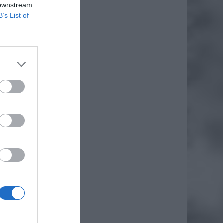
 downstream
B’s List of
daj
iero
ł.