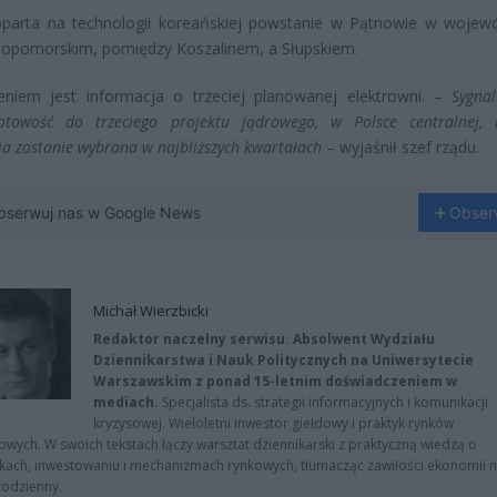
oparta na technologii koreańskiej powstanie w Pątnowie w wojew
iopomorskim, pomiędzy Koszalinem, a Słupskiem.
eniem jest informacja o trzeciej planowanej elektrowni. –
Sygnal
otowość do trzeciego projektu jądrowego, w Polsce centralnej, 
cja zostanie wybrana w najbliższych kwartałach
– wyjaśnił szef rządu.
bserwuj nas w Google News
Obser
Michał Wierzbicki
Redaktor naczelny serwisu. Absolwent Wydziału
Dziennikarstwa i Nauk Politycznych na Uniwersytecie
Warszawskim z ponad 15-letnim doświadczeniem w
mediach.
Specjalista ds. strategii informacyjnych i komunikacji
kryzysowej. Wieloletni inwestor giełdowy i praktyk rynków
owych. W swoich tekstach łączy warsztat dziennikarski z praktyczną wiedzą o
kach, inwestowaniu i mechanizmach rynkowych, tłumacząc zawiłości ekonomii 
codzienny.