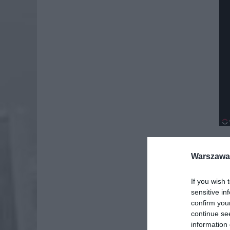
Warszawa 
If you wish 
sensitive in
confirm you
continue se
information 