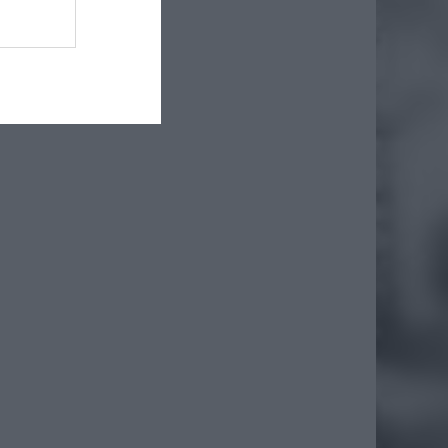
 będzie
cowości