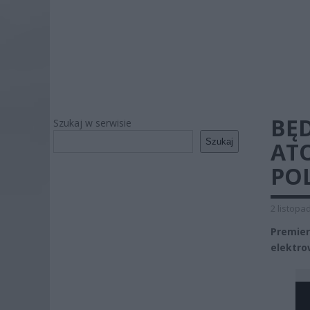
BĘ
Szukaj w serwisie
Szukaj
AT
POL
2 listopa
Premie
elektro