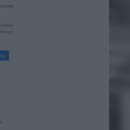
ództwie
izujemy
którego
wuj
na