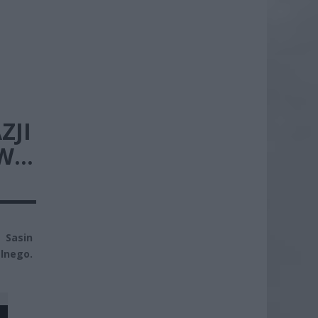
ZJI
 W…
 Sasin
lnego.