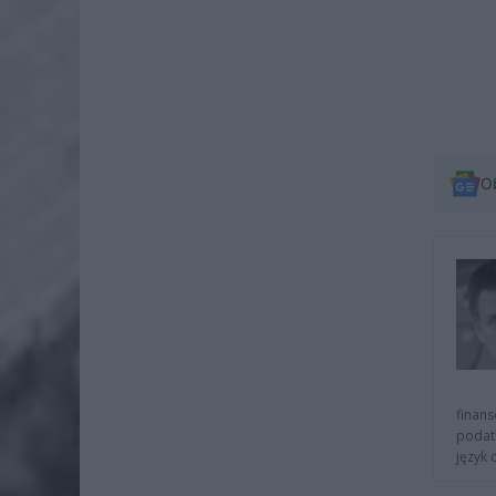
O
finans
podat
język 