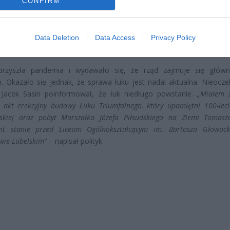
CONFIRM
Data Deletion
Data Access
Privacy Policy
rzyszła pandemia i wydawało się, że rząd zajmuje się główn
 Okazało się jednak, że sprawa łuku jest nadal aktualna. Nieocze
r Jacek Sasin poinformował, że łuk niedługo powstanie.
„Miałem z
 akt erekcyjny budowy Łuku Triumfalnego, który upamiętni 100-leci
skiej oraz pobyt Marszałka Józefa Piłsudskiego na Ziemi Tomaszo
nt stanie przed Liceum Ogólnokształcącym im. Bartosza Głowac
ie Lubelskim”
– napisał polityk.