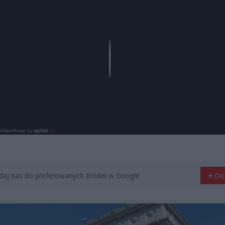
Play
aj nas do preferowanych źródeł w Google
Do