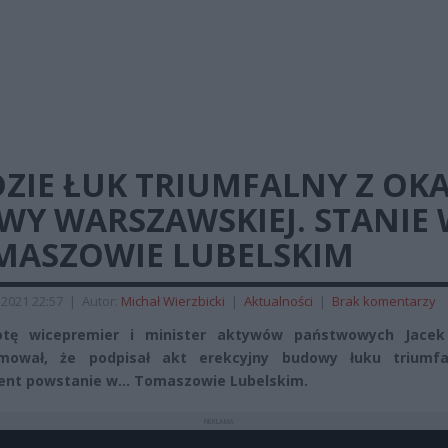
ZIE ŁUK TRIUMFALNY Z OKA
TWY WARSZAWSKIEJ. STANIE
MASZOWIE LUBELSKIM
2021 22:57
|
Autor:
Michał Wierzbicki
|
Aktualności
|
Brak komentarzy
tę wicepremier i minister aktywów państwowych Jacek
rmował, że podpisał akt erekcyjny budowy łuku triumfa
nt powstanie w… Tomaszowie Lubelskim.
REKLAMA