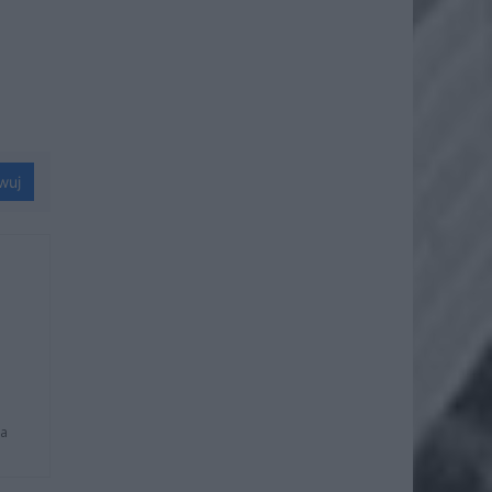
wuj
na