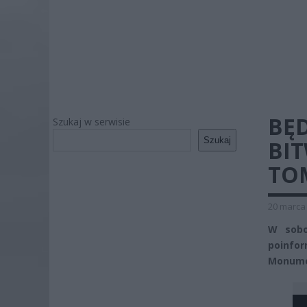
BĘD
Szukaj w serwisie
Szukaj
BI
TO
20 marca 
W sobo
poinfo
Monume