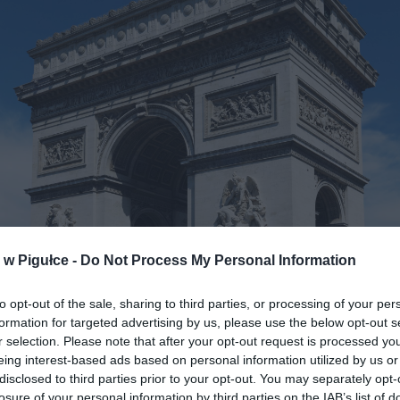
w Pigułce -
Do Not Process My Personal Information
to opt-out of the sale, sharing to third parties, or processing of your per
formation for targeted advertising by us, please use the below opt-out s
r selection. Please note that after your opt-out request is processed y
Łuk Triumfalny w Paryżu. Fot. Wikipedia.pl
eing interest-based ads based on personal information utilized by us or
disclosed to third parties prior to your opt-out. You may separately opt-
roku budowę łuku zapowiedział Mateusz Morawiecki. Miał on 
losure of your personal information by third parties on the IAB’s list of