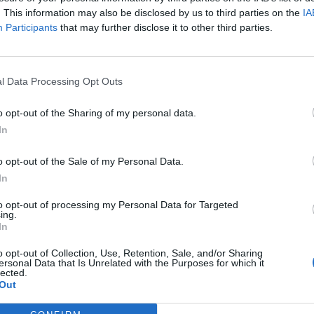
 w Warszawie.
. This information may also be disclosed by us to third parties on the
IA
Participants
that may further disclose it to other third parties.
CZ RÓWNIEŻ:
l przecenił hit do kuchni. Air fryer tańszy aż o 150 zł, a to dop
czątek
l Data Processing Opt Outs
erpnia 2026 16:06
o opt-out of the Sharing of my personal data.
niądze dla milionów polskich rodzin. ZUS wypłacił już 173 mln z
In
oski wciąż można składać
o opt-out of the Sale of my Personal Data.
erpnia 2026 12:56
In
to opt-out of processing my Personal Data for Targeted
ing.
In
o opt-out of Collection, Use, Retention, Sale, and/or Sharing
ersonal Data that Is Unrelated with the Purposes for which it
lected.
Out
ad