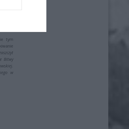
ie tym
kiwanie
aszczyt
e Bitwy
wskiej.
kiego w