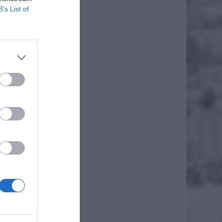
B’s List of
iero
ł.