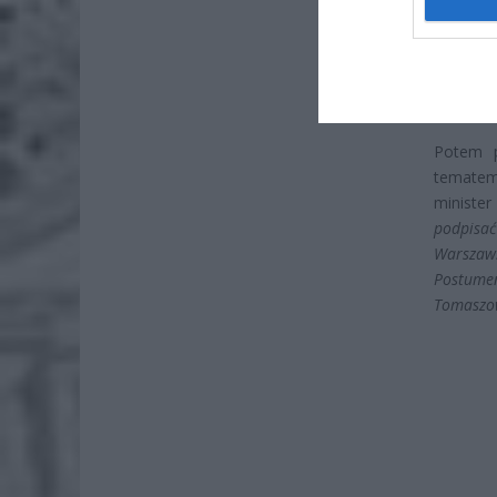
Potem p
tematem.
ministe
podpisać
Warszaw
Postume
Tomaszow