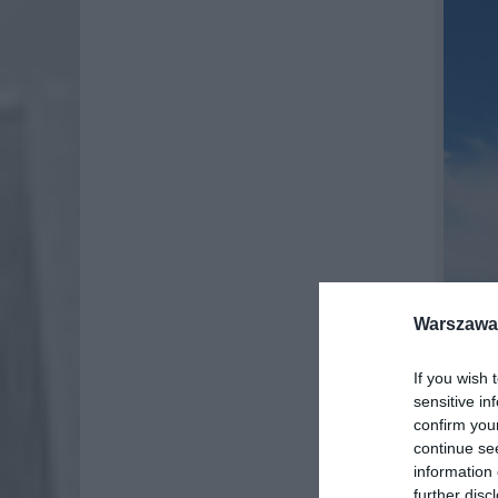
Warszawa 
If you wish 
sensitive in
confirm you
continue se
information 
W 2019 
further disc