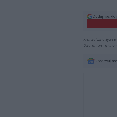
Dodaj nas do 
Pies walczy o życie 
Gwarantujemy anonim
Obserwuj na