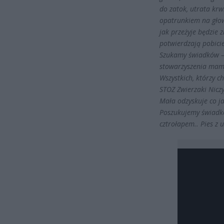
do zatok, utrata krw
opatrunkiem na głowi
jak przeżyje będzie 
potwierdzają pobici
Szukamy świadków – 
stowarzyszenia mam
Wszystkich, którzy c
STOZ Zwierzaki Nic
Mała odzyskuje co j
Poszukujemy świadkó
cztrołapem.. Pies z 