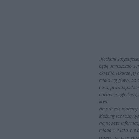
„Kochani zasypujeci
będę umieszczać- sun
określić, lekarze jej
miała rtg głowy, bo t
nosa, prawdopodobnie
dokładne oględziny, 
krwi.
Na prawdę możemy tyl
Możemy też rozpytyw
Najnowsze informacj
młoda 1-2 lata, nie 
głowie, ma uraz głow