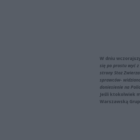
W dniu wczorajsz
się po prostu wyć 
strony Stoz Zwierz
sprawców- widziano
doniesienie na Polic
Jeśli ktokolwiek
Warszawską Grup