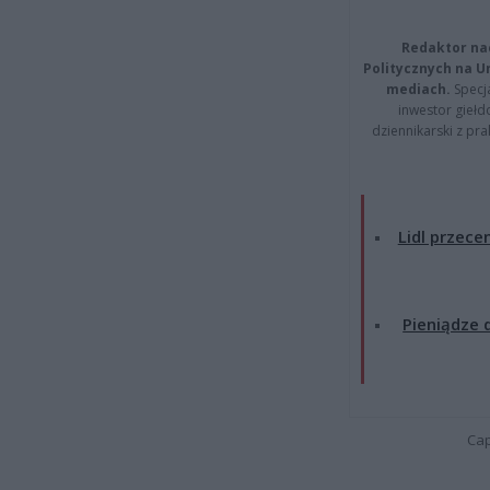
Redaktor na
Politycznych na 
mediach.
Specja
inwestor giełd
dziennikarski z pr
Lidl przecen
Pieniądze d
Cap