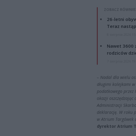
ZOBACZ RÓWNIE
26-letni obyw
Teraz nastąp
8 sierpnia 2026 15
Nawet 3600 z
rodziców dzie
7 sierpnia 2026 19
– Nadal dla wielu os
długimi kolejkami w 
podatkowego przez I
okazji oszczędzając 
Administracji Skarbo
deklarację. W roku 
w Atrium Targówek c
dyrektor Atrium 