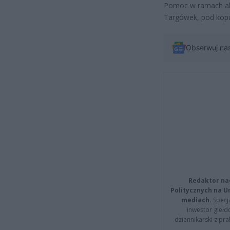
Pomoc w ramach akc
Targówek, pod kopu
Obserwuj na
Redaktor na
Politycznych na 
mediach.
Specja
inwestor giełd
dziennikarski z pr