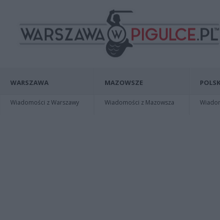
WARSZAWA
MAZOWSZE
POLSK
Wiadomości z Warszawy
Wiadomości z Mazowsza
Wiadomo