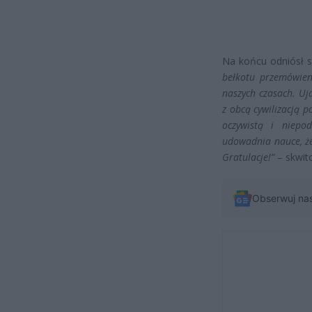
Na końcu odniósł s
bełkotu przemówien
naszych czasach. Uj
z obcą cywilizacją p
oczywistą i niepo
udowadnia nauce, że
Gratulacje!”
– skwit
Obserwuj na