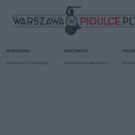
WARSZAWA
MAZOWSZE
POLSK
Wiadomości z Warszawy
Wiadomości z Mazowsza
Wiadomo