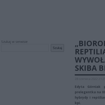
„BIORO
Szukaj w serwisie
Szukaj
REPTILI
WYWOŁA
SKIBA 
28 czerwca 2022 21:2
Edyta Górniak p
prelegentka na XI
hybrydy i reptili
kpi.