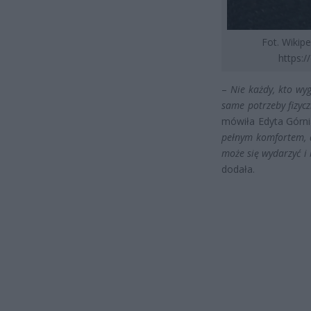
Fot. Wikip
https:
–
Nie każdy, kto wy
same potrzeby fizyc
mówiła Edyta Górn
pełnym komfortem, d
może się wydarzyć i 
dodała.