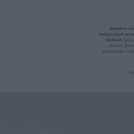
Redaktor na
Politycznych na 
mediach.
Specja
inwestor giełd
dziennikarski z pr
Cap