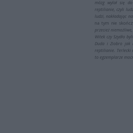
mózg wylał się do
reptilianie, czyli l
ludzi, nakładając na
na tym nie skońc
przecież niemożliwe,
Witek czy Szydło by
Duda i Ziobro jak n
reptilianie. Terleck
to egzemplarze mocn