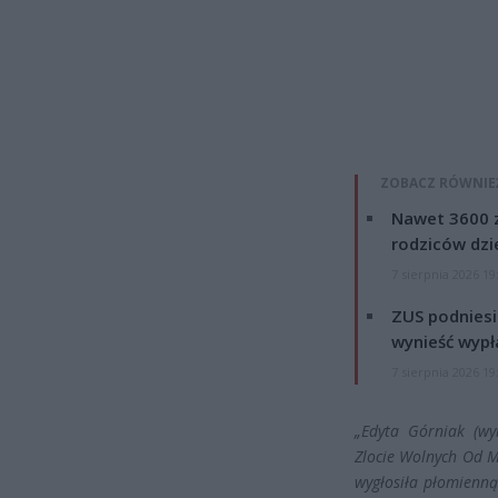
ZOBACZ RÓWNIE
Nawet 3600 z
rodziców dzie
7 sierpnia 2026 19
ZUS podniesie
wynieść wypł
7 sierpnia 2026 19
„Edyta Górniak (wy
Zlocie Wolnych Od My
wygłosiła płomienn