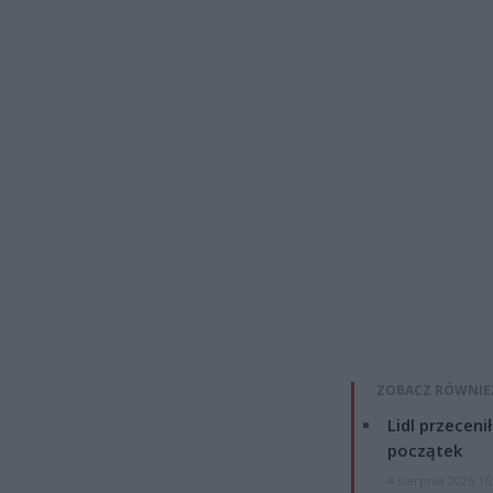
ZOBACZ RÓWNIE
Lidl przeceni
początek
4 sierpnia 2026 16