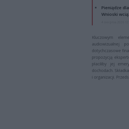
Pieniądze dla
Wnioski wcią
4 sierpnia 2026 12
Kluczowym eleme
audiowizualnej p
dotychczasowe fina
propozycją ekspert
płaciliby jej eme
dochodach. Składka
i organizacji. Przed