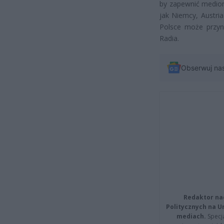
by zapewnić mediom
jak Niemcy, Austri
Polsce może przyni
Radia.
Obserwuj na
Redaktor na
Politycznych na 
mediach.
Specja