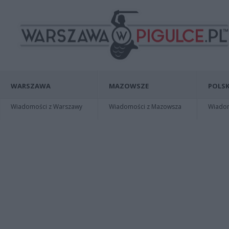
WARSZAWA
MAZOWSZE
POLSK
Wiadomości z Warszawy
Wiadomości z Mazowsza
Wiadomo