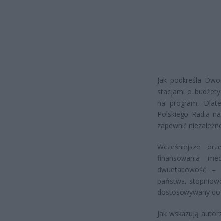
Jak podkreśla Dwo
stacjami o budżet
na program. Dlate
Polskiego Radia na
zapewnić niezależn
Wcześniejsze orze
finansowania me
dwuetapowość – p
państwa, stopniowo
dostosowywany do r
Jak wskazują autor