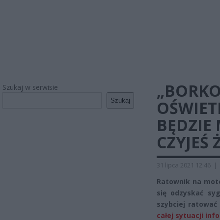
„BORKO
Szukaj w serwisie
Szukaj
OŚWIET
BĘDZIE
CZYJEŚ 
31 lipca 2021 12:46
|
Ratownik na moto
się odzyskać sy
szybciej ratować 
całej sytuacji in