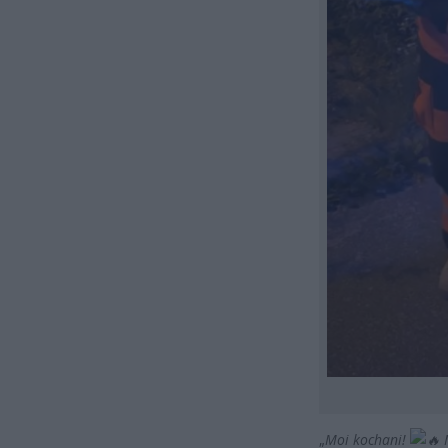
„
Moi kochani!
M