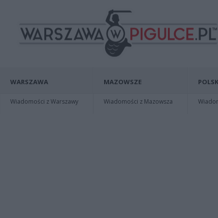
WARSZAWA
MAZOWSZE
POLSK
Wiadomości z Warszawy
Wiadomości z Mazowsza
Wiadomo