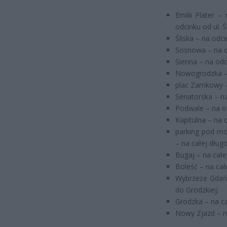
Emilii Plater –
odcinku od ul. Ś
Śliska – na odci
Sosnowa – na odc
Sienna – na odci
Nowogrodzka – n
plac Zamkowy – 
Senatorska – n
Podwale – na od
Kapitulna – na c
parking pod mo
– na całej długo
Bugaj – na całej
Boleść – na całe
Wybrzeże Gdańs
do Grodzkiej;
Grodzka – na ca
Nowy Zjazd – na