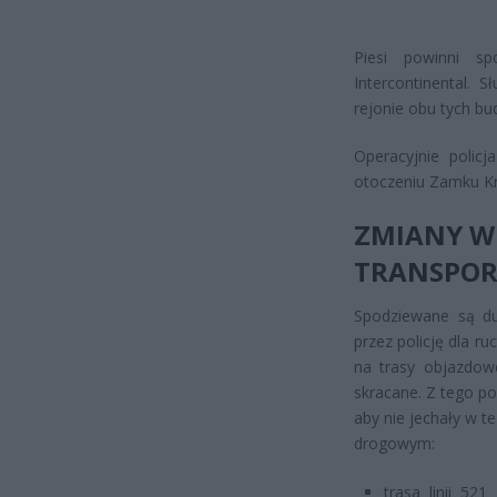
Piesi powinni sp
Intercontinental.
rejonie obu tych b
Operacyjnie polic
otoczeniu Zamku Kr
ZMIANY W
TRANSPOR
Spodziewane są d
przez policję dla r
na trasy objazdowe
skracane. Z tego po
aby nie jechały w t
drogowym:
trasa linii 52