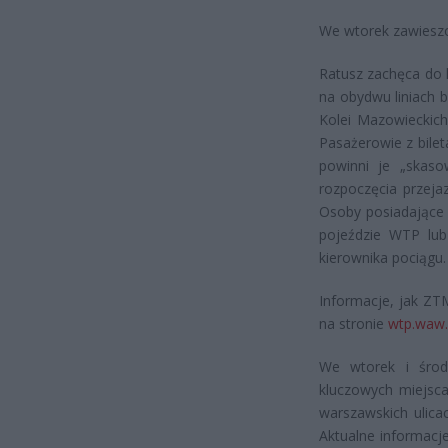
We wtorek zawieszo
Ratusz zachęca do 
na obydwu liniach 
Kolei Mazowieckich
Pasażerowie z bile
powinni je „skaso
rozpoczęcia przeja
Osoby posiadające 
pojeździe WTP lub
kierownika pociągu.
Informacje, jak ZT
na stronie
wtp.waw.
We wtorek i środ
kluczowych miejsca
warszawskich ulica
Aktualne informacj