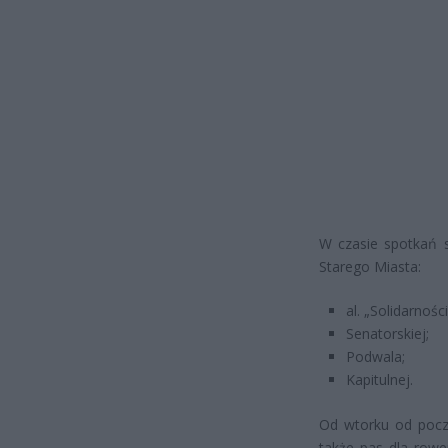
W czasie spotkań 
Starego Miasta:
al. „Solidarnoś
Senatorskiej;
Podwala;
Kapitulnej.
Od wtorku od począ
także pas dla rower