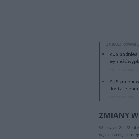
ZOBACZ RÓWNIE
ZUS podniesie
wynieść wypł
7 sierpnia 2026 19
ZUS zmieni w
dostać senio
7 sierpnia 2026 13
ZMIANY W
W dniach 20-22 lut
wyznaczonych miejs