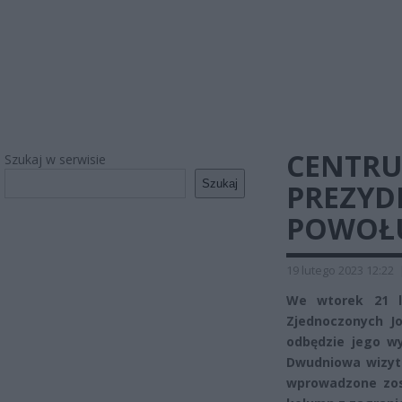
CENTRU
Szukaj w serwisie
Szukaj
PREZYD
POWOŁU
19 lutego 2023 12:22
We wtorek 21 l
Zjednoczonych J
odbędzie jego wy
Dwudniowa wizyta
wprowadzone zos