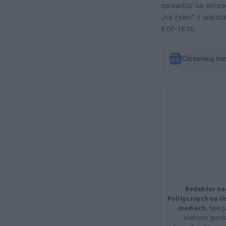
sprawdzić na stron
„na żywo” z warsza
6:00-18:00.
Obserwuj na
Redaktor na
Politycznych na 
mediach.
Specja
inwestor giełd