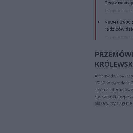
Teraz nastąp
8 sierpnia 2026 15
Nawet 3600 z
rodziców dzie
7 sierpnia 2026 19
PRZEMÓWI
KRÓLEWSK
Ambasada USA zapra
17:30 w ogrodach Z
stronie internetow
się kontroli bezpie
plakaty czy flagi n