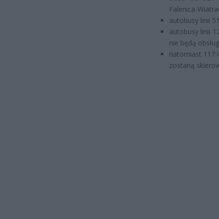
Falenica-Wiatra
autobusy linii
autobusy linii 
nie będą obsług
natomiast 117 i
zostaną skierow