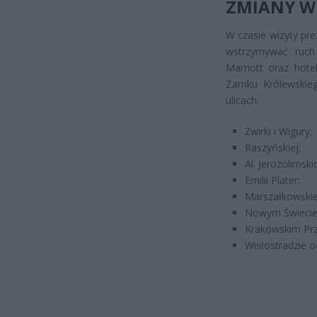
ZMIANY W
W czasie wizyty pre
wstrzymywać ruch
Marriott oraz hote
Zamku Królewskieg
ulicach:
Żwirki i Wigury;
Raszyńskiej;
Al. Jerozolimsk
Emilii Plater;
Marszałkowskie
Nowym Świecie
Krakowskim Prz
Wisłostradzie 