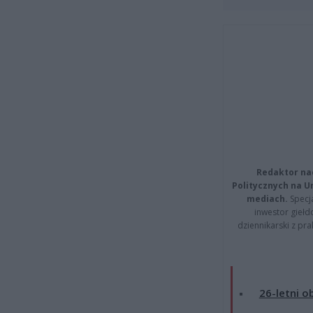
Redaktor na
Politycznych na 
mediach.
Specja
inwestor giełd
dziennikarski z pr
26-letni o