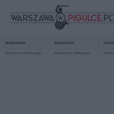
WARSZAWA
MAZOWSZE
POLSK
Wiadomości z Warszawy
Wiadomości z Mazowsza
Wiadomo