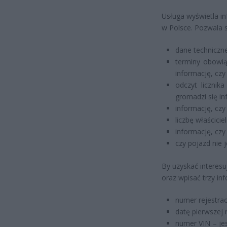
Usługa wyświetla i
w Polsce. Pozwala s
dane techniczne
terminy obowią
informację, czy
odczyt liczni
gromadzi się in
informację, cz
liczbę właścicie
informację, czy
czy pojazd nie 
By uzyskać interes
oraz wpisać trzy in
numer rejestrac
datę pierwszej r
numer VIN – jes