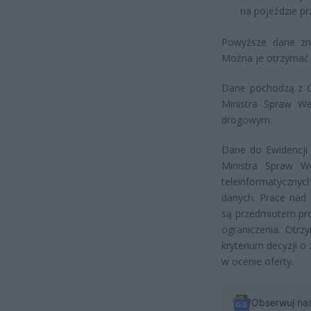
na pojeździe pr
Powyższe dane zna
Można je otrzymać 
Dane pochodzą z Ce
Ministra Spraw W
drogowym.
Dane do Ewidencji 
Ministra Spraw W
teleinformatyczny
danych. Prace nad
są przedmiotem pro
ograniczenia. Otr
kryterium decyzji 
w ocenie oferty.
Obserwuj na